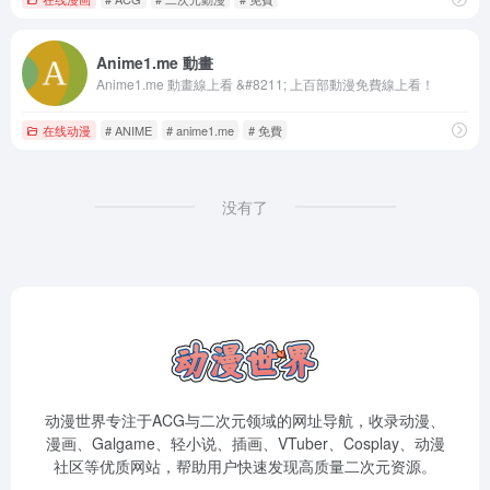
Anime1.me 動畫
Anime1.me 動畫線上看 &#8211; 上百部動漫免費線上看！
在线动漫
# ANIME
# anime1.me
# 免費
没有了
动漫世界专注于ACG与二次元领域的网址导航，收录动漫、
漫画、Galgame、轻小说、插画、VTuber、Cosplay、动漫
社区等优质网站，帮助用户快速发现高质量二次元资源。