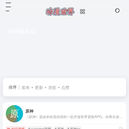
原神最新版
共 1 篇网址
排序
发布
更新
浏览
点赞
原神
《原神》是由米哈游自研的一款开放世界冒险RPG。你将在游戏中探索一个被称作「提瓦特」的幻想世界。在这广阔的世界中，你可以踏遍七国，邂逅性格各异、能力独特的同伴，与他们一同对抗强敌，踏上寻回血亲之路；也可以不带目的地漫游，沉浸在充满生机的世界里，让好奇心驱使自己发掘各个角落的奥秘……直到你与分离的血亲重聚，在终点见证一切事物的沉淀。
ACG游戏
# yuanshen官网
# 原神
# 原神ios