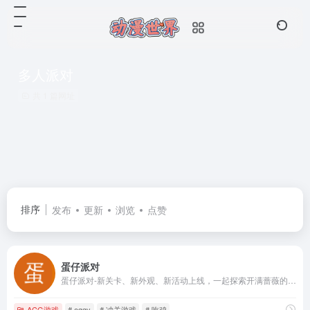
多人派对
共 1 篇网址
排序
发布
更新
浏览
点赞
蛋仔派对
蛋仔派对-新关卡、新外观、新活动上线，一起探索开满蔷薇的神秘古堡！
ACG游戏
# eggy
# 冲关游戏
# 吃鸡