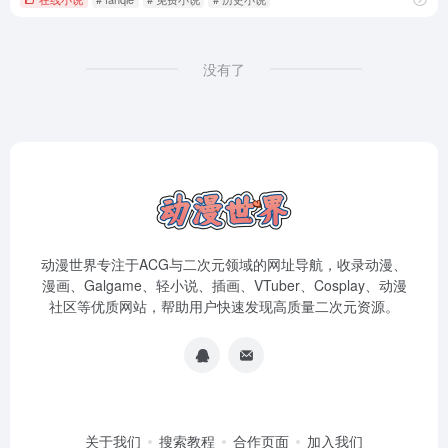
没有了
动漫世界专注于ACG与二次元领域的网址导航，收录动漫、
漫画、Galgame、轻小说、插画、VTuber、Cosplay、动漫
社区等优质网站，帮助用户快速发现高质量二次元资源。
关于我们
搜索教程
合作页面
加入我们