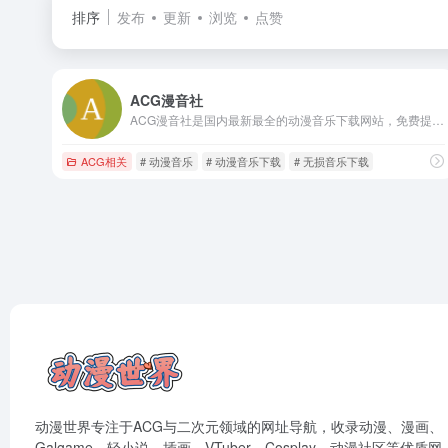
排序
发布
更新
浏览
点赞
ACG漫音社
ACG漫音社是国内最新最全的动漫音乐下载网站，免费提供ACG动漫歌曲在线试听、ACG动漫无损音乐下载等服务，满足您的全方位的听歌需求。一切ACG动漫音乐下载尽在ACG漫音社!
ACG相关
# 动漫音乐
# 动漫音乐下载
# 无损音乐下载
动漫世界专注于ACG与二次元领域的网址导航，收录动漫、漫画、
Galgame、轻小说、插画、VTuber、Cosplay、动漫社区等优质网