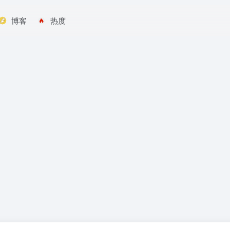
博客
热度