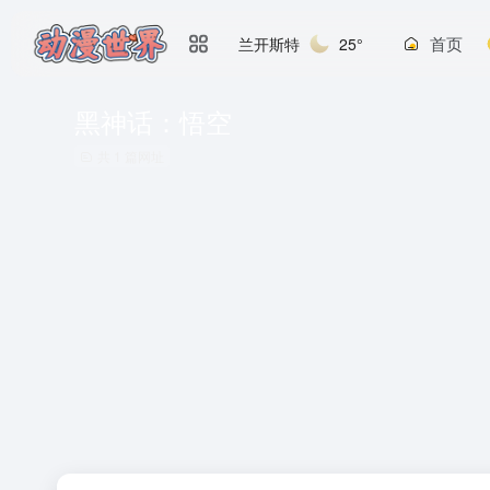
首页
兰开斯特
25°
黑神话：悟空
共 1 篇网址