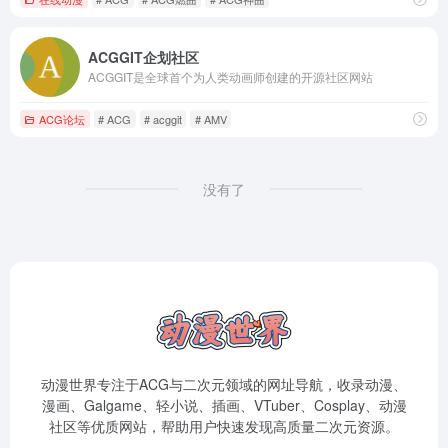
ACGGIT企划社区
ACGGIT是全球首个为人类动画师创建的开源社区网站
ACG论坛
# ACG
# acggit
# AMV
没有了
动漫世界专注于ACG与二次元领域的网址导航，收录动漫、
漫画、Galgame、轻小说、插画、VTuber、Cosplay、动漫
社区等优质网站，帮助用户快速发现高质量二次元资源。