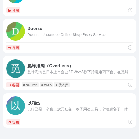
谷圈
Doorzo
Doorzo - Japanese Online Shop Proxy Service
谷圈
觅蜂海淘（Overbees）
觅蜂海淘是日本上市企业ADWAYS旗下跨境电商平台。在觅蜂海淘您不仅能买到时下爆款商品，还能买到日本当地最新、限定商品，海量品牌商品与日本同步折扣，阳光清关、支持支付宝、满额即包邮。
谷圈
# rakuten
# zozo
# 优衣库
以猫己
以猫己是一个集二次元社交、谷子周边交易与个性后宅于一体的社区平台。
谷圈