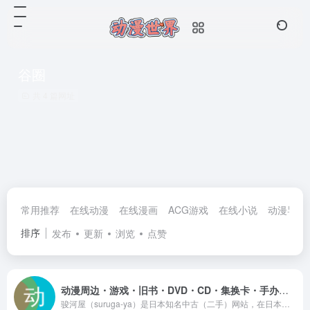
谷圈
共 4 篇网址
常用推荐
在线动漫
在线漫画
ACG游戏
在线小说
动漫导航
排序
发布
更新
浏览
点赞
动漫周边・游戏・旧书・DVD・CD・集换卡・手办模型 尽在骏河屋
骏河屋（suruga-ya）是日本知名中古（二手）网站，在日本各地有分店。无论您是寻找DVD、CD、食品、手办还是书籍漫画，骏河屋应有尽有，而且价格非常实惠