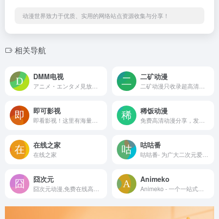
动漫世界致力于优质、实用的网络站点资源收集与分享！
相关导航
DMM电视
二矿动漫
アニメ・エンタメ見放題プランや、オンラインゲーム、動画配信、電子書籍をはじめ、通販ショッピングや競輪も楽しめる総合エンタメサイト。他にも話題のオンライン英会話や外貨投資のFX、各種レンタルなど多様なサービスを提供しています。
二矿动漫只收录超高清画质的动漫网站(宁缺毋滥)，资源如海的免费观看并无广告、无删减的动漫网站
即可影视
稀饭动漫
即看影视！这里有海量好看的电影电视剧大全，电影排行榜，即看影视提供热门丰富的电影，等你来发现。快来探索吧！
免费高清动漫分享，发现你喜欢的动漫~
在线之家
咕咕番
在线之家
咕咕番- 为广大二次元爱好者提供免费、高质量无广告的新番、老番、特摄动画在线观看！
囧次元
Animeko
囧次元动漫,免费在线高清动漫,囧次元APP
Animeko - 一个一站式在线弹幕追番平台