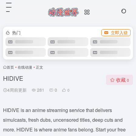
热门
立即入驻
首页
•
在线动漫
•
正文
HIDIVE
收藏
0
4周前更新
281
0
0
HIDIVE is an anime streaming service that delivers
simulcasts, fresh dubs, uncensored titles, deep cuts and
more. HIDIVE is where anime fans belong. Start your free