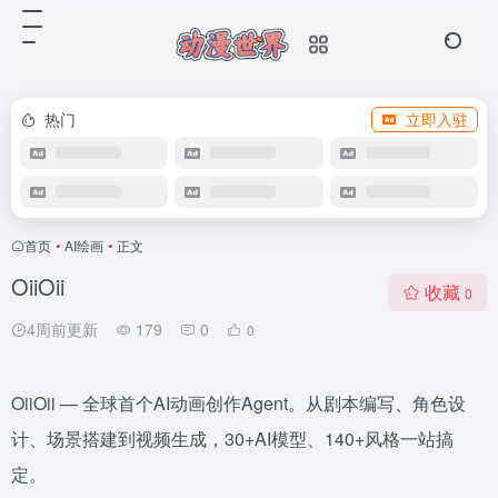
热门
立即入驻
首页
•
AI绘画
•
正文
OiiOii
收藏
0
4周前更新
179
0
0
OiiOii — 全球首个AI动画创作Agent。从剧本编写、角色设
计、场景搭建到视频生成，30+AI模型、140+风格一站搞
定。