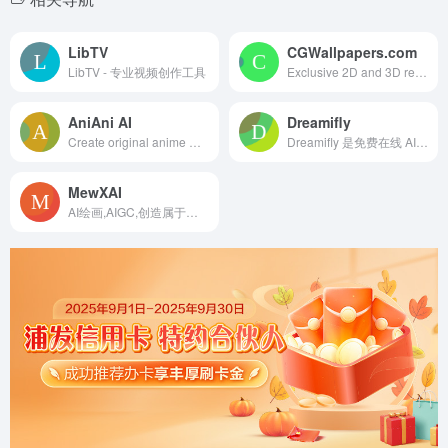
LibTV
CGWallpapers.com
LibTV - 专业视频创作工具
Exclusive 2D and 3D rendered wallpapers for the desktop background based on the high-res digital art of some of the finest computer generated graphic artists in the world. @ 1080p, 1440p, 4k
AniAni AI
Dreamifly
Create original anime OCs and bring them to life with AI animation. Turn character art into animated videos, tell stories, and explore a creative community on AniAni.
Dreamifly 是免费在线 AI 绘画与视频创作平台，支持文生图、图生图、图生视频等多种创作方式，覆盖动漫、插画、写实等风格，无需注册即可快速生成图片和短视频，适合灵感探索、内容制作与日常娱乐创作。
MewXAI
AI绘画,AIGC,创造属于你的绘画。聚合了AI视频、AI头像、AI壁纸、AI艺术字、可控AI绘画等功能, 打造下一代AI绘画创作平台。