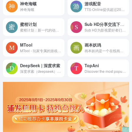
神奇海螺
游戏配音
神奇海螺
TTS-Online提供超过2000+游戏、二次元和日本动漫角色的高质量多语言文本转语音服务，包括原神、星穹铁道、英雄联盟LOL、鸣潮、红警、APEX 和泰坦陨落等，支持中文、日文、英文。
蜜柑计划
Sub HD分享交流下载字幕平台
蜜柑计划：新一代的动漫下载站
Sub HD为影视爱好者们提供交流字幕的平台，你可以在这里找到并下载字幕，对字幕打分和评论，也可以上传字幕与大家分享
MTool
画本妖鸡
MTool - 玩家专属的游戏翻译与修改工具 支持电脑和安卓设备，只需拖入游戏，即可开始游玩 - 无需任何设置
画本妖鸡是一个在线画本的辅助工具，基于软件技术实现快速画本，是当之无愧的画本助手、画本神器，也是目前领先的画本软件，解放你的记忆，实现快速一键画本
DeepSeek | 深度求索
TopAni
深度求索（deepseek），成立于年，专注于研究世界领先的通用人工智能底层模型与技术，挑战人工智能前沿性难题。
Discover the most popular anime and donghua series this week, voted by fans worldwide. Explore rankings, cast your vote, and browse past seasons.