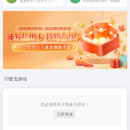
最新作から名作までアニメをたっぷり楽しめる動画配信サービス！月額1,100円(税込)で対象の作品が見放題！スマートフォン、パソコン、タブレット、テレビで大好きなアニメを楽しもう！
Konachan.com - Image board site for Anime / Manga wallpapers. Unlimited and unrestricted downloads.
暂无评论
您必须登录才能参与评论！
立即登录