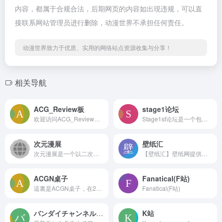
内容，都属于合规合法，后期网页的内容如出现违规，可以直
接联系网站管理员进行删除，动漫世界不承担任何责任。
动漫世界致力于优质、实用的网络站点资源收集与分享！
相关导航
ACG_Review板
stage1论坛
欢迎访问ACG_Review板，探索动漫与游戏的深度评测、二次元知识分享以及ACG社区精华内容。
Stage1st论坛是一个包含多种主题（如手游页游、欧美动漫、模玩手办、游戏论坛、动漫论坛、影视论坛、PC数码等）的综合性论坛。
次元漫展
壁纸汇
次元漫展是一个以二次元为主的综合性平台，其中主要包含漫展信息发布、漫展票务、漫展自由行、漫展返图、cosplay作品内容为主，欢迎大家来买票到漫展现场和同好一起面基~
【壁纸汇】壁纸网提供丰富的手机壁纸，动漫壁纸，电脑壁纸、桌面壁纸等火爆好看的高清4K壁纸图片下载。包含电脑壁纸、手机壁纸设备的不同尺寸以及自定义下载壁纸图片，免费壁纸下载方便快捷，欢迎收藏分享~
ACGN桌子
Fanatical(F站)
這裏是ACGN桌子，在2022年6月1日正式開始運作，希望會成為我自己，甚至大家結識同好，圍繞在一起交流喜好的地方。從小開始接觸二次元文化，到現在已經有十多年的時間。
Fanatical(F站)
バンダイチャンネル｜最新作から不朽の名作までアニメ・特撮作品を配信中！
K站