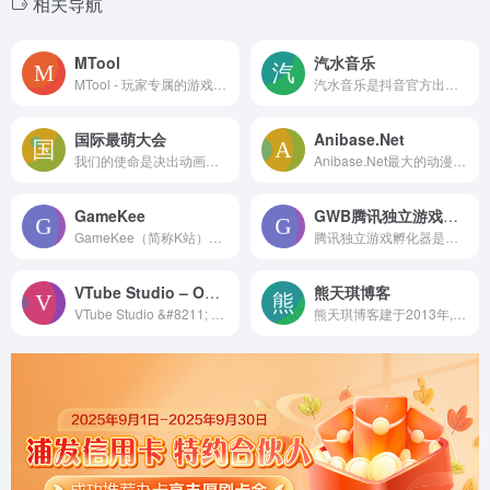
相关导航
MTool
汽水音乐
MTool - 玩家专属的游戏翻译与修改工具 支持电脑和安卓设备，只需拖入游戏，即可开始游玩 - 无需任何设置
汽水音乐是抖音官方出品的一款音乐app，可以帮你发现更多好音乐。汽水音乐APP产品拥有千万量级曲库，支持海量音乐随心听，同时具备个性化推荐、分类电台、特色榜单等功能，汽水音乐官网帮助你发现小众好音乐拒绝千篇一律 。用户还可以同步抖音音乐收藏，彰显个人音乐品味，下次听歌更方便。
国际最萌大会
Anibase.Net
我们的使命是决出动画角色中的最萌之星，一切由您的投票决定！
Anibase.Net最大的动漫社区，在这里你可以分享你的热情，并帮助你结交来自世界各地的朋友，包括日本、台湾、美国、中国大陆、墨西哥等！已经有超过一亿人到访。社区成员来自世界各地，你会遇到许多不熟悉的语言。这很正常，因为我也有同样的经历。
GameKee
GWB腾讯独立游戏孵化器
GameKee（简称K站）致力于为好游戏提供wiki百科和情报攻略，在这里每个玩家都可以为自己喜欢的游戏搭建wiki专区，希望通过我们的努力，让更多的好游戏能被发现，也欢迎各位游戏热爱者加入我们，一起为自己喜欢的游戏做点有意义的事情。
腾讯独立游戏孵化器是腾讯游戏学堂在2020年底新成立的组织，由GWB负责协调腾讯游戏各相关部门的孵化资源，实现高潜独立游戏的全程孵化。帮助独立游戏团队解决难题、提升品质、获得成功，促成游戏行业多元生态的整体发展。
VTube Studio – Official Website
熊天琪博客
VTube Studio &#8211; Official Website
熊天琪博客建于2013年,是目前最权威steam游戏发布网站,提供网游单机版下载,单机游戏交流,游戏开发学习,是玩家和GM最喜爱的博客网站!!