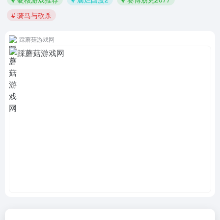
# 骑马与砍杀
踩蘑菇游戏网