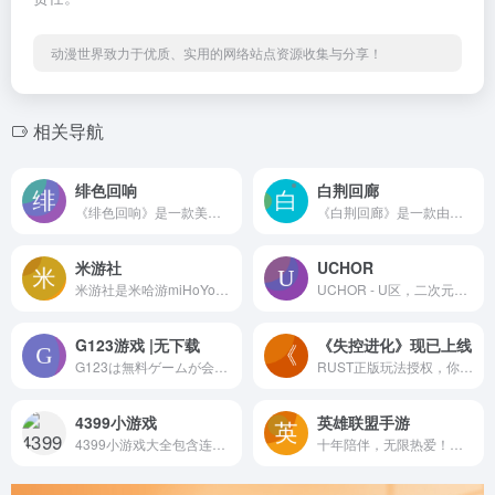
动漫世界致力于优质、实用的网络站点资源收集与分享！
相关导航
绯色回响
白荆回廊
《绯色回响》是一款美少女零损养成RPG手游。10月17日-11月7日期间，《绯色回响》2周年庆甜蜜进行中！签到即可获赠SSR誓约皮肤自选箱，参与活动更可获得其他精美皮肤和抽卡好礼！纯白婚纱纯白送，二周年庆爱更浓！
《白荆回廊》是一款由上海烛龙自主研发的异世交汇即时多维战斗RPG。在这里，你将作为「白荆科技」的最高执行官，与众多“异世来客”相遇，携手抵御前所未见的风险，去探寻引发动荡的缘由。
米游社
UCHOR
米游社是米哈游miHoYo旗下游戏玩家社区，这里集合了崩坏学园2，崩坏3，原神，未定事件簿，崩坏：星穹铁道，绝区零的玩家互动，官方资讯、福利趣闻和同人作品
UCHOR - U区，二次元汇聚
G123游戏 |无下载
《失控进化》现已上线
G123は無料ゲームが会員登録不要・ダウンロードなしで気軽に今すぐできるゲームサービスです。有名アニメ原作の本格ブラウザゲームを多数配信中！
RUST正版玩法授权，你绝对没见过这么野的生存对抗游戏！跨端登录领好礼，预约离线下载，抢先一步上岛！
4399小游戏
英雄联盟手游
4399小游戏大全包含连连看 ,连连看小游戏大全,双人小游戏大全,H5在线小游戏,4399洛克王国,4399赛尔号,4399奥拉星,4399奥比岛,4399弹弹堂,4399单人小游戏,奥比岛小游戏,造梦西游online,造梦无双等最新小游戏。
十年陪伴，无限热爱！风靡全球的MOBA经典之作——《英雄联盟》正版手游预约正式开启！真正的5V5公平竞技对战，传承端游纯正体验。人气英雄，经典还原；公平竞技，实力至上；峡谷传说，掌心再现。策略、战术、意识、配合，在移动端重现峡谷战场乐趣。集结吧召唤师——欢迎来到英雄联盟，是时候展现真正的技术了！