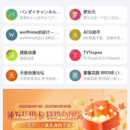
バンダイチャンネル｜最新作から不朽の名作までアニメ・特撮作品を配信中！
梦次元
最新作から名作までアニメをたっぷり楽しめる動画配信サービス！月額1,100円(税込)で対象の作品が見放題！スマートフォン、パソコン、タブレット、テレビで大好きなアニメを楽しもう！
梦次元是一个以二次元动漫ACG以及相关资源交流分享为主的动漫平台，为用户提供动画新番，漫画，音乐，游戏等资源下载和分享等功能。
wolfhime的设计 – 向虚饰美好的欲望宣战
ACG助手
wolfhime的设计 &#8211; 向虚饰美好的欲望宣战
b站视频下载、直播串流下载、动态消息和站内信消息推送、页面信息聚合等各种个性化功能的工具集
搜狐动漫
TVTropes
搜狐动漫
TVTropes专注于trope分析和叙事模式研究。用户可在此参与编辑、探索作品套路、获取灵感，适合寻找ACG社区、交流平台和资源入口的爱好者。
天使动漫论坛
蔷薇花园 IIROSE ( i站 )
天使动漫论坛-梦开始的地方 一个能轻松聊天结识同好的温馨小论坛 Angel Beats|TSDM字幕组|天使动漫网
蔷薇花园 IIROSE ( i站 ) 是一个正在不断完善的虚拟世界 , 您可以把这里当作树洞亦或者是一个网络上的家 , 在这里您能找到属于自己的树洞和归属感 , 还能遇到各样性情的伙伴 , 开始一段旅程吧 。