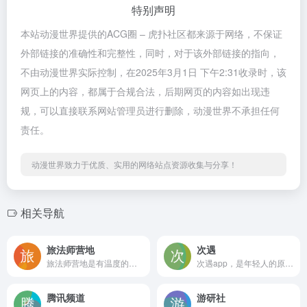
特别声明
本站动漫世界提供的ACG圈 – 虎扑社区都来源于网络，不保证
外部链接的准确性和完整性，同时，对于该外部链接的指向，
不由动漫世界实际控制，在2025年3月1日 下午2:31收录时，该
网页上的内容，都属于合规合法，后期网页的内容如出现违
规，可以直接联系网站管理员进行删除，动漫世界不承担任何
责任。
动漫世界致力于优质、实用的网络站点资源收集与分享！
相关导航
旅法师营地
次遇
旅法师营地是有温度的玩家聚集地。在这里你可以看到各种游戏内容，包括炉石传说、万智牌、月圆之夜、宝可梦、幻兽帕鲁、影之诗、博德之门3等游戏的资讯，超专业的攻略，超有趣的故事，超好用的工具。
次遇app，是年轻人的原创兴趣社区。这里尊重不同圈层的喜好，鼓励多元创作，致力于为年轻用户营造一个平等、自由、共鸣、理想的平行宇宙。
腾讯频道
游研社