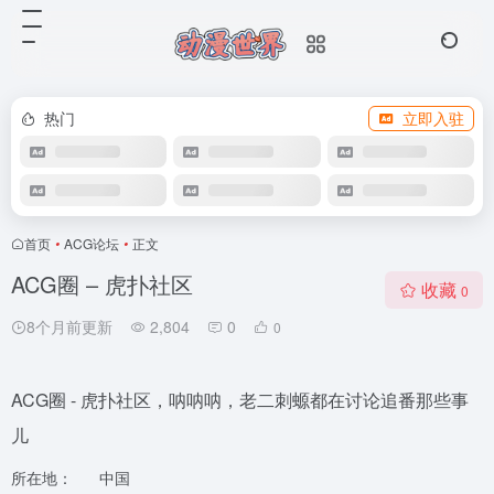
热门
立即入驻
首页
•
ACG论坛
•
正文
ACG圈 – 虎扑社区
收藏
0
8个月前更新
2,804
0
0
ACG圈 - 虎扑社区，呐呐呐，老二刺螈都在讨论追番那些事
儿
所在地：
中国