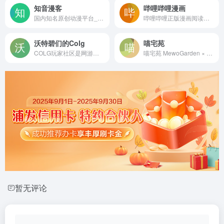
知音漫客
哔哩哔哩漫画
国内知名原创动漫平台_斗破苍穹漫画官网_知音漫客网
哔哩哔哩正版漫画阅读平台, 海量官方漫画连载在线观看, 二次元动漫迷的追漫神器, 热门漫画: 海贼王, 五等分的新娘, 约定的梦幻岛, 辉夜大小姐想让我告白 ~天才们的恋爱头脑战~, 关于我转生变成史莱姆这档事, 我的英雄学园, 修真聊天群, 乔乔的奇妙冒险, 斗罗大陆, 我家大师兄脑子有坑, 一拳超人, 灵能百分百, 铳梦等
沃特碧们的Colg
喵宅苑
COLG玩家社区是网游、手游综合资讯站点，同时作为地下城与勇士官方合作资料站，提供DNF国服和韩服的最新爆料、DNF攻略及资料查询，COLG还提供装备流派模拟器、计算器及APP下载，丰厚活动全年不间断，更多DNF及热门游戏内容，就在COLG玩家社区。 - COLG玩家社区 - 专业的DNF社区
喵宅苑 MewoGarden × 技术宅社区II | Z站 Z Station 棒棒哒纯文字二次元技术社区
暂无评论