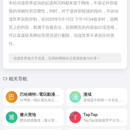
本站动漫世界提供的起迹ACGN都来源于网络，不保证外部链
接的准确性和完整性，同时，对于该外部链接的指向，不由动
漫世界实际控制，在2025年5月10日 下午10:04收录时，该网
页上的内容，都属于合规合法，后期网页的内容如出现违规，
可以直接联系网站管理员进行删除，动漫世界不承担任何责
任。
动漫世界致力于优质、实用的网络站点资源收集与分享！
相关导航
巴哈姆特::電玩動漫人的家
漫域
台灣第一個以電玩為主題的社群平台，2000 年正式推出 Web 介面並成立公司。網站名稱取自知名遊戲《Final Fantasy 系列》中的龍系幻想生物 — 召喚獸巴哈姆特。提供 ACG (動畫、漫畫、遊戲) 相關各式服務，每日最新文字/影音新聞、熱門作品排行榜/資料庫、豐富的討論交流空間、玩家部落格、線上商城、動畫 OTT 平台等，亦針對手機用戶推出 APP，為華人最大動漫、遊戲社群網站。
漫域是中国第一大专业动漫综合门户网站。漫域提供最新的动漫资讯和动漫行业数据报告，为动漫爱好者打造最及时的新番动漫画播报平台，同时还为动漫从业人员、企业家和投资顾问提供最权威的动漫行业数据分析报告，漫域因专注而专业，因专业而卓越。第十二届中国国际动漫节，漫域网全程报道。
篝火营地
TapTap
腾讯游戏频道（篝火营地）面向广大游戏玩家的综合性游戏资讯与评测平台，提供游戏攻略、评测、新闻、展会信息等多维度内容。
TapTap游戏推荐平台为玩家提供真实、客观的游戏推荐服务，同时作为手游社区，方便玩家交流游戏心得、分享游戏体验。