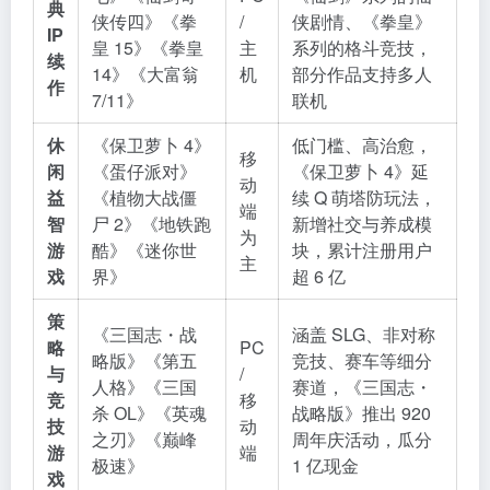
典
侠传四》《拳
/
侠剧情、《拳皇》
IP
皇 15》《拳皇
主
系列的格斗竞技，
续
14》《大富翁
机
部分作品支持多人
作
7/11》
联机
休
《保卫萝卜 4》
低门槛、高治愈，
移
闲
《蛋仔派对》
《保卫萝卜 4》延
动
益
《植物大战僵
续 Q 萌塔防玩法，
端
智
尸 2》《地铁跑
新增社交与养成模
为
游
酷》《迷你世
块，累计注册用户
主
戏
界》
超 6 亿
策
《三国志・战
涵盖 SLG、非对称
略
PC
略版》《第五
竞技、赛车等细分
与
/
人格》《三国
赛道，《三国志・
竞
移
杀 OL》《英魂
战略版》推出 920
技
动
之刃》《巅峰
周年庆活动，瓜分
游
端
极速》
1 亿现金
戏