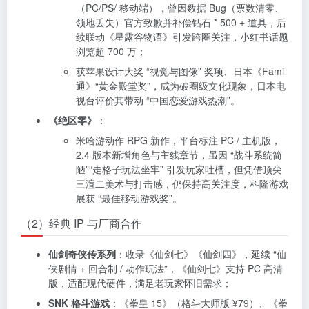
（PC/PS/ 移动端），曾因数据 Bug（票数清零、
领地丢失）官方致歉并补偿钻石 * 500 + 道具，后
续联动《星露谷物语》引发跨圈关注，小红书话题
浏览超 700 万；
获苹果设计大奖 “视觉与图像” 奖项、日本《Fami
通》“黄金殿堂奖”，成为破圈级文化现象，日本电
视台评价其带动 “中国恋爱游戏热潮”。
《绝区零》
：
米哈游动作 RPG 新作，平台标注 PC / 主机版，
2.4 版本新增角色与主线章节，虽因 “战斗系统简
陋”“走格子玩法坐牢” 引发玩家吐槽，但凭借顶尖
三渲二美术与打击感，仍保持高关注度，科隆游戏
展获 “最佳移动游戏奖”。
（2）经典 IP 与厂商合作
仙剑奇侠传系列
：收录《仙剑七》《仙剑四》，延续 “仙
侠剧情 + 回合制 / 动作玩法”，《仙剑七》支持 PC 高清
版，适配现代硬件，满足老玩家怀旧需求；
SNK 格斗游戏
：《拳皇 15》（格斗大师版 ¥79）、《拳