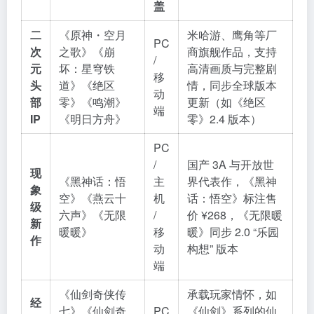
盖
二
《原神・空月
米哈游、鹰角等厂
PC
次
之歌》《崩
商旗舰作品，支持
/
元
坏：星穹铁
高清画质与完整剧
移
头
道》《绝区
情，同步全球版本
动
部
零》《鸣潮》
更新（如《绝区
端
IP
《明日方舟》
零》2.4 版本）
PC
/
国产 3A 与开放世
现
《黑神话：悟
主
界代表作，《黑神
象
空》《燕云十
机
话：悟空》标注售
级
六声》《无限
/
价 ¥268，《无限暖
新
暖暖》
移
暖》同步 2.0 “乐园
作
动
构想” 版本
端
《仙剑奇侠传
承载玩家情怀，如
经
七》《仙剑奇
PC
《仙剑》系列的仙