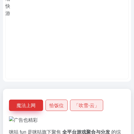
魔法上网
恰饭位
「吹雪-云」
咪咕 fun 是咪咕旗下聚焦
全平台游戏聚合与分发
的综