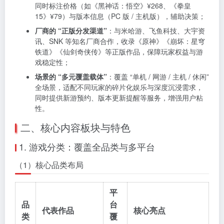
同时标注价格（如《黑神话：悟空》¥268、《拳皇
15》¥79）与版本信息（PC 版 / 主机版），辅助决策；
厂商的 “正版分发渠道”
：与米哈游、飞鱼科技、大宇资
讯、SNK 等知名厂商合作，收录《原神》《崩坏：星穹
铁道》《仙剑奇侠传》等正版作品，保障玩家权益与游
戏稳定性；
场景的 “多元覆盖载体”
：覆盖 “单机 / 网游 / 主机 / 休闲”
全场景，适配不同玩家的碎片化娱乐与深度沉浸需求，
同时提供新游预约、版本更新提醒等服务，增强用户粘
性。
二、核心内容板块与特色
1. 游戏分类：覆盖全品类与多平台
（1）核心品类布局
平
品
台
代表作品
核心亮点
类
覆