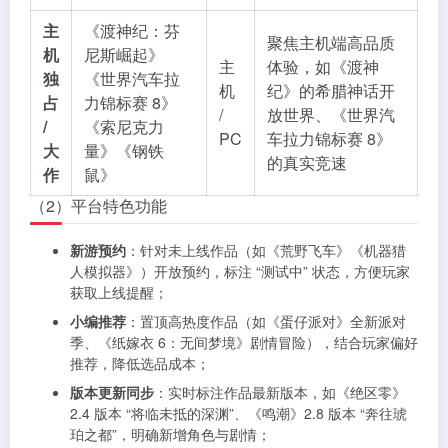
主
《渡神纪：芬
聚焦主机端高品质
机
尼斯崛起》
主
体验，如《渡神
独
《世界汽车拉
机
纪》的希腊神话开
占
力锦标赛 8》
/
放世界、《世界汽
/
《索尼克力
PC
车拉力锦标赛 8》
大
量》《钢铁
的真实竞速
作
鼠》
（2）平台特色功能
新游预约
：针对未上线作品（如《荒野飞车》《机器猎
人模拟器》）开放预约，标注 “测试中” 状态，方便玩家
获取上线提醒；
小编推荐
：置顶高热度作品（如《蛋仔派对》全新派对
季、《纸嫁衣 6：无间梦境》剧情冒险），结合玩家偏好
推荐，降低选品成本；
版本更新同步
：实时标注作品最新版本，如《绝区零》
2.4 版本 “将临未抵的深渊”、《鸣潮》2.8 版本 “奔往琥
珀之都”，明确新增角色与剧情；