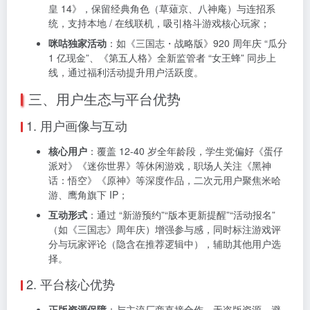
皇 14》，保留经典角色（草薙京、八神庵）与连招系
统，支持本地 / 在线联机，吸引格斗游戏核心玩家；
咪咕独家活动
：如《三国志・战略版》920 周年庆 “瓜分
1 亿现金”、《第五人格》全新监管者 “女王蜂” 同步上
线，通过福利活动提升用户活跃度。
三、用户生态与平台优势
1. 用户画像与互动
核心用户
：覆盖 12-40 岁全年龄段，学生党偏好《蛋仔
派对》《迷你世界》等休闲游戏，职场人关注《黑神
话：悟空》《原神》等深度作品，二次元用户聚焦米哈
游、鹰角旗下 IP；
互动形式
：通过 “新游预约”“版本更新提醒”“活动报名”
（如《三国志》周年庆）增强参与感，同时标注游戏评
分与玩家评论（隐含在推荐逻辑中），辅助其他用户选
择。
2. 平台核心优势
正版资源保障
：与主流厂商直接合作，无盗版资源，避