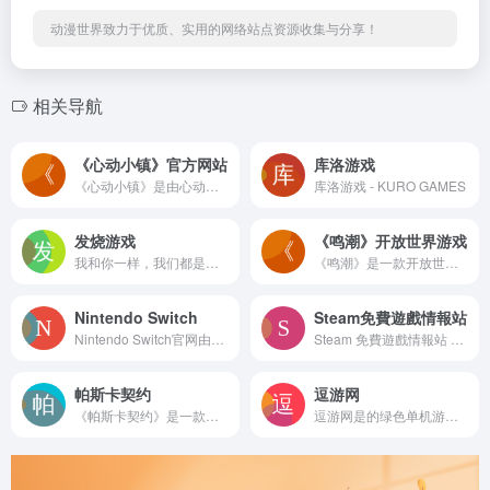
动漫世界致力于优质、实用的网络站点资源收集与分享！
相关导航
《心动小镇》官方网站
库洛游戏
《心动小镇》是由心动自主研发的高自由度生活模拟游戏。玩家可以在游戏里放慢节奏，无论你拥有什么样的爱好、个性、天赋，或是不同的外表、声音、性别，都可以在这里随心所欲地展示；钓鱼、烹饪、养猫、园艺、音乐……和朋友们一起畅游悠闲自得的美景，在《心动小镇》遇见属于你的美好生活。
库洛游戏 - KURO GAMES
发烧游戏
《鸣潮》开放世界游戏
我和你一样，我们都是游戏热爱者。作为网易官方游戏平台，发烧游戏将持续为你提供高品质游戏产品。已上线了《哈利波特：魔法觉醒》、《七日世界》、《我的世界》、《泰亚史诗》等。
《鸣潮》是一款开放世界动作游戏，主打高自由度的动作战斗玩法与丰富多样的开放世界探索。而你，在这个世界苏醒的漂泊者，将在找回记忆、寻找自我身份的同时结识无数的共鸣者同伴，并和伙伴一起踏上跨越悲鸣的旅途。游戏正在持续紧张开发中，更多信息请持续关注我们。
Nintendo Switch
Steam免費遊戲情報站
Nintendo Switch官网由腾讯代理运营，核心服务于中国内地的 Nintendo Switch 玩家，是获取国行相关官方信息、产品资讯及服务通知的权威平台。
Steam 免費遊戲情報站 &#8211; 免費遊戲領取，超值組合包情報
帕斯卡契约
逗游网
《帕斯卡契约》是一款幻想题材的动作角色扮演游戏。玩家可操作四名个性鲜明、战斗方式迥异的角色，去体验深沉厚重的剧情，极具探索感的立体地图，遭遇超乎想象的敌人。
逗游网是的绿色单机游戏下载基地，提供单机游戏、网络游戏、好玩的手机游戏一键下载，自动安装，绿色安全！逗游网让您轻松玩游戏！