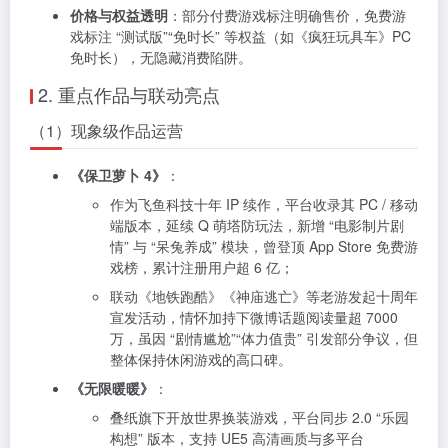
价格与权益透明
：部分付费游戏标注明确售价，免费游
戏标注 “测试版”“免时长” 等权益（如《疯狂玩具车》PC
免时长），无隐藏消费陷阱。
2. 重点作品与联动亮点
（1）现象级作品运营
《保卫萝卜 4》
：
作为飞鱼科技十年 IP 续作，平台收录其 PC / 移动
端版本，延续 Q 萌塔防玩法，新增 “电影制片剧
情” 与 “呆兔养成” 模块，曾登顶 App Store 免费游
戏榜，累计注册用户超 6 亿；
联动《地铁跑酷》《神庙逃亡》等老游发起十周年
宣发活动，情怀加持下微博话题阅读量超 7000
万，虽因 “剧情尴尬”“体力值贵” 引发部分争议，但
整体保持休闲游戏的高口碑。
《无限暖暖》
：
叠纸旗下开放世界换装游戏，平台同步 2.0 “乐园
构想” 版本，支持 UE5 高清画质与多平台