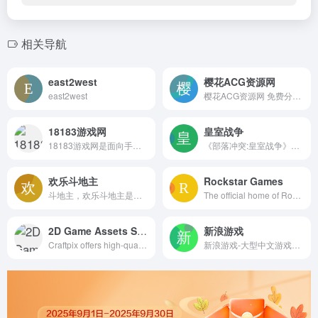
相关导航
east2west
樱花ACG资源网
east2west
樱花ACG资源网 免费分享各类精选的 ACG 游戏资源，涵盖 SLG、ACT、RPG、ADV、冒险等热门类型。网站坚持 每日更新，提供高质量、便捷的下载体验，同时附带新手教程，帮助玩家快速上手，专属于二次元爱好者的游戏乐园！
18183游戏网
皇室战争
18183游戏网是面向手机游戏玩家的综合门户，提供有趣有态度的最新手游内容。汇聚手游社区、热门手游礼包，新游、泛娱乐、手游排行榜等，让你Get最新手游、分享你的热辣点评。
《部落冲突:皇室战争》是由风靡全球的手游《部落冲突》主创成员打造的又一力作。在这里，您可以看到您所钟爱的《部落冲突》中的各色人物以及全新亮相的皇室成员们，除此之外还有更多的惊喜在等着您哦。
欢乐斗地主
Rockstar Games
斗地主，欢乐斗地主是腾讯移动游戏平台首款实时对战棋牌手游！支持全民在线手机斗地主，欢乐斗地主拥有最纯正经典玩法+最刺激癞子玩法，还有欢乐挑战赛火热来袭！您可以与百万游戏玩家同桌竞技，还可以和好友拼倍数、拼财富！在游戏中感受到无处不在的欢乐！
The official home of Rockstar Games
2D Game Assets Store & Free
新浪游戏
Craftpix offers high-quality 2D game assets for your project. Here you will find game icons, sprites, tilesets, gui, characters and more. All graphics are at a very affordable price. There is also a section with free game assets.
新浪游戏-大型中文游戏媒体,提供最新网络游戏、手机游戏、单机游戏、电视游戏、网页游戏等新闻资讯报道,好玩的游戏排行、游戏专区、游戏攻略、游戏下载等服务,是游戏玩家喜爱的游戏网站。