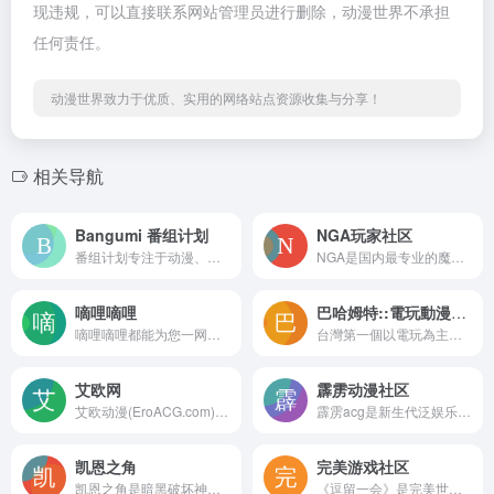
现违规，可以直接联系网站管理员进行删除，动漫世界不承担
任何责任。
动漫世界致力于优质、实用的网络站点资源收集与分享！
相关导航
Bangumi 番组计划
NGA玩家社区
番组计划专注于动漫、音乐、游戏领域，帮助你分享、发现与结识同好的ACG网络
NGA是国内最专业的魔兽世界，英雄联盟，炉石传说，风暴英雄，暗黑破坏神3(D3)游戏攻略讨论，以及其他热门游戏玩家社区。
嘀哩嘀哩
巴哈姆特::電玩動漫人的家
嘀哩嘀哩都能为您一网打尽，为您带来一场美妙的动漫盛宴。这里是兴趣使然的无名小站。
台灣第一個以電玩為主題的社群平台，2000 年正式推出 Web 介面並成立公司。網站名稱取自知名遊戲《Final Fantasy 系列》中的龍系幻想生物 — 召喚獸巴哈姆特。提供 ACG (動畫、漫畫、遊戲) 相關各式服務，每日最新文字/影音新聞、熱門作品排行榜/資料庫、豐富的討論交流空間、玩家部落格、線上商城、動畫 OTT 平台等，亦針對手機用戶推出 APP，為華人最大動漫、遊戲社群網站。
艾欧网
霹雳动漫社区
艾欧动漫(EroACG.com)是一个主要介绍日本画师以及相关动漫资讯的网站,创建于2013年。网站以文章为主,并向大家推荐有趣有爱的动漫作品。
霹雳acg是新生代泛娱乐互动平台，从动漫、游戏起步，衍生至数码、周边、会展等与宅文化相关领域，致力于创造轻松欢快的宅文化乐趣。
凯恩之角
完美游戏社区
凯恩之角是暗黑破坏神官方合作中文网站，提供暗黑破坏神4资讯、暗黑破坏神4攻略、暗黑破坏神4视频、暗黑破坏神3下载、暗黑破坏神3视频、暗黑破坏神3资讯、暗黑破坏神3攻略、暗黑破坏神2资讯、暗黑破坏神2攻略、暗黑破坏神2视频、暗黑破坏神2下载,并极具凝聚力的暗黑玩家社区。D.163.COM
《逗留一会》是完美世界游戏官方福利社区。这里汇聚众多核心游戏玩家，集合了完美世界游戏最全官方动态、福利讯息。并致力为玩家提供更多丰富、实用的专属福利和服务内容，帮助玩家更好的享受游戏、收获乐趣。