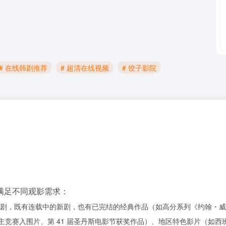
# 在线韩剧推荐
# 超清在线视频
# 饺子影院
满足不同观影需求：
剧，既有连载中的新剧，也有已完结的经典作品（如高分系列《约翰・威
节主竞赛入围片、第 41 届圣丹斯电影节获奖作品）、地区特色影片（如