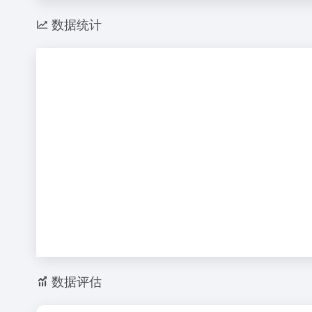
数据统计
数据评估