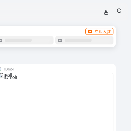
立即入驻
HDmoli