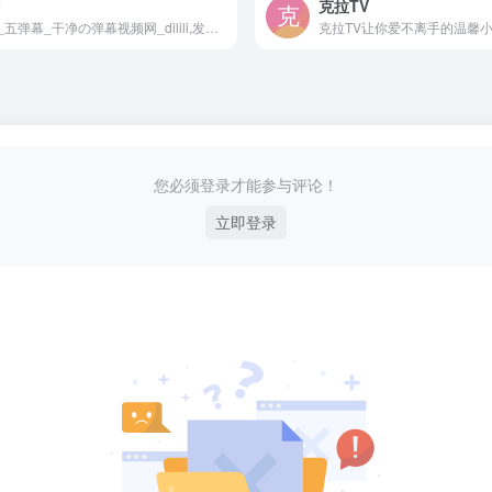
克拉TV
D站_五弹幕_干净の弹幕视频网_dilili,发射(。ﾟωﾟ)ﾉ"！
您必须登录才能参与评论！
立即登录