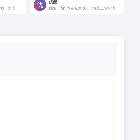
优酷
克拉TV让你爱不离手的温馨小站，为你推荐最新最全的动漫、剧集、影视等作品供您欣赏，原哈哩哈哩改变而来。
优酷 - 为好内容全力以赴 - 海量正版高清视频在线观看