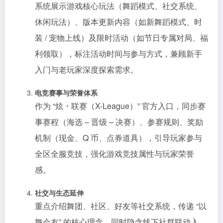
系统展示游戏核心玩法（舞蹈模式、社交系统、
休闲玩法）、版本更新内容（如新舞蹈模式、时
装 / 宠物上线）及限时活动（如节日专属对局、福
利领取），标注活动时间与参与方式，兼顾新手
入门与老玩家深度探索需求。
电竞赛事与荣誉体系
作为 “炫・联赛（X-League）” 官方入口，同步赛
事赛程（海选 – 晋级 – 决赛）、参赛规则、奖励
机制（现金、Q 币、点券道具），引导玩家参与
全区全服竞技，强化游戏竞技属性与玩家荣誉
感。
社交与生态延伸
重点介绍舞团、社区、好友等社交系统，传递 “以
舞会友” 的核心理念，同时隐含线下社群联动入