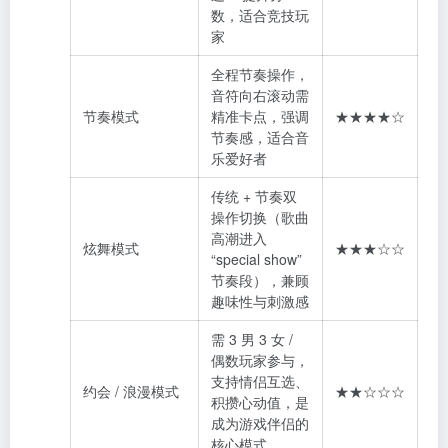
数，适合竞技玩
家
全程节奏操作，
音符向右滚动需
节奏模式
精准卡点，强调
★★★★☆
节奏感，适合音
乐爱好者
传统 + 节奏双
操作切换（歌曲
高潮进入
炫舞模式
★★★☆☆
“special show”
节奏段），兼顾
趣味性与刺激感
需 3 男 3 女 /
偶数玩家参与，
支持情侣互选、
约会 / 浪漫模式
★★☆☆☆
积攒心动值，是
成为游戏伴侣的
核心模式