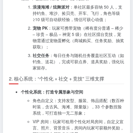
浪漫海滩 / 炫舞派对
：单社区最多容纳 50 人，支
持钓鱼、堆沙、捡贝壳、开车、飞行，角色等级
≥10 级可自动获经验，情侣可获心动值；
宠物 PK
：玩家可携带宠物（稀有度分普通 – 稀少
– 珍贵 – 极品 – 神宠 5 级）在社区擂台竞技，宠
物需通过宠物蛋孵化（商城购买、任务奖励、抽奖
获取）；
社交任务
：每日任务与随机任务覆盖社区互动（如
钓鱼、送花），完成可获点券、道具奖励，强化玩
家留存。
2. 核心系统：“个性化 + 社交 + 竞技” 三维支撑
个性化系统：打造专属形象与空间
角色自定义：支持发型、服装、饰品搭配（数百种
时装，含古风、海滩、限量版），33 个参数捏脸
系统，可打造独一无二形象；
VIP 房间：玩家可租用个性化对局房间，自定义宣
言、照片、背景音乐，房间内玩家可获额外奖励，