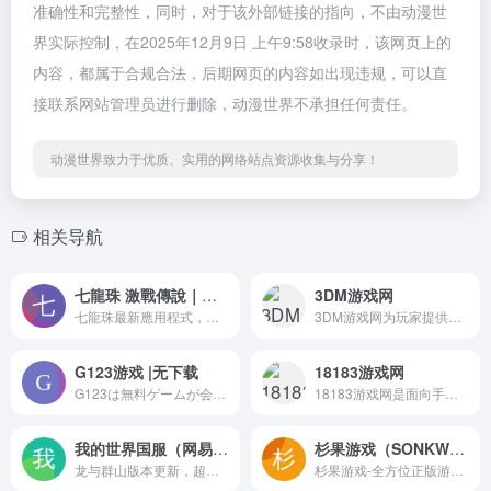
准确性和完整性，同时，对于该外部链接的指向，不由动漫世
界实际控制，在2025年12月9日 上午9:58收录时，该网页上的
内容，都属于合规合法，后期网页的内容如出现违规，可以直
接联系网站管理员进行删除，动漫世界不承担任何责任。
动漫世界致力于优质、实用的网络站点资源收集与分享！
相关导航
七龍珠 激戰傳說｜萬代南夢宮娛樂官方網站
3DM游戏网
七龍珠最新應用程式，可單指操作的格鬥遊戲『 七龍珠 激戰傳說 』登場！
3DM游戏网为玩家提供最新的游戏新闻、攻略、单机游戏资源、汉化资源、游戏补丁、游戏论坛等，经过多年努力已成为游戏玩家首要选择的游戏资讯、游戏资源网站。
G123游戏 |无下载
18183游戏网
G123は無料ゲームが会員登録不要・ダウンロードなしで気軽に今すぐできるゲームサービスです。有名アニメ原作の本格ブラウザゲームを多数配信中！
18183游戏网是面向手机游戏玩家的综合门户，提供有趣有态度的最新手游内容。汇聚手游社区、热门手游礼包，新游、泛娱乐、手游排行榜等，让你Get最新手游、分享你的热辣点评。
我的世界国服（网易代理）
杉果游戏（SONKWO.CN）
龙与群山版本更新，超多福利大放送，参与主题季活动领取海量绿宝石，更有福利皮肤登录即送！模组秋季焕新，海量内容优化升级，存档管理更便捷；冰火大陆开放探索，完成任务解锁节点，邂逅角色决定未来命运；光之女骑士携炽焰降临，裁决之战一触即发；本地联机全面优化，新增多人游戏设置，好友联机更加便捷；租赁服加模组功能（暂定名：我的山头）测试即将上线，与好友共筑欢乐家园。
杉果游戏-全方位正版游戏服务平台，提供正版低价游戏激活码，游戏预售、游戏促销折扣、免费游戏、游戏周边等游戏激活及周边购买服务，还有好玩的游戏推荐、游戏评测、游戏新闻资讯、游戏攻略、玩家交流等应有尽有，是正版玩家的专业信赖平台