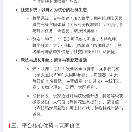
同时解锁专属歌曲与场景。
社交系统：以舞团为核心的社群生态
舞团系统：支持创建 / 加入舞团，拥有跨服聊天频
道与完备官职体系（团长可分配权限），团员可参
与舞团任务、争霸赛，增强归属感；
好友与聊天：全 IDC 可见好友列表，支持私聊、
舞团频道、大 / 小喇叭（跨频道 / 跨服喊话），黑
名单可屏蔽骚扰信息，社交门槛低且互动便捷。
竞技与成长系统：荣誉与奖励双激励
炫・联赛：每月 1 次全区全服赛事，无参赛门槛
（单大区限 5000 人同时参赛），海选赛（4 天，
每日前 3 名晋级）→晋级赛（12 进 2）→线下决
赛，奖励含现金、Q 币、大区福利；
成长体系：玩家通过对局获经验升级，特定等级获
徽章奖励；人气值（靠鲜花道具提升）、荣誉值
（竞技场对局获取）可上排行榜，兑换特殊时装与
道具。
三、平台核心优势与玩家价值