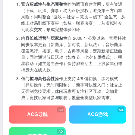
官方权威性与生态完整性
作为腾讯直营官网，所有资源
（下载、玩法、赛事）均为正版授权，避免第三方山寨
风险；同时整合 “游戏 – 社交 – 竞技 – 线下” 全生态，从
线上对局到线下赛事（如炫・联赛决赛），从虚拟社交
到现实交友，形成完整体验闭环。
内容长线运营与玩家粘性
自 2008 年公测以来，官网持续
同步版本更新（新曲库、新时装、新玩法），音乐曲库
覆盖流行、摇滚、电子、古典等风格，定期新增正版曲
目；同时通过节日活动（如春节、七夕专属模式）、明
星联动（如主题曲合作）保持游戏活力，上线多年仍维
持庞大在线人数。
低门槛与高包容性
操作上支持 4/8 键切换、练习模式
（异步操作，无时间限制），新手可快速入门；社交上
无强制竞技要求，休闲玩家可专注社区互动、宠物养
成，竞技玩家可参与联赛，覆盖全类型玩家需求。
AD
AD
ACG导航
ACG游戏
AD