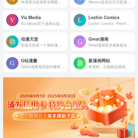
奇漫屋为您推荐全网最新最全漫画，经典漫画，2018热门漫画大全，2019最新漫画，下拉式漫画观看，第一时间更新漫画。
Wacom提供交互式笔感数位屏、笔感数位板、触控笔和应用程序，激发用户构筑一个更具创意的世界。
Viz Media
Lezhin Comics
Viz Media官方漫画出版商和行商，提供免费和付费内容的混合服务。
Lezhin Comics - Premium webtoons for mature audiences. A new online webcomic reading experience.
动漫天堂
Great漫画
动漫天堂是一个新的漫画书阅读器，其中包含许多新漫画，因此用户可以选择新的漫画书阅读器，所有最新和最美丽的漫画都为用户共享，在这里可以免费下载感兴趣的作品，用户可以随时关注，而不会因为更新慢看不到喜欢的漫画。
Great漫画提供最新最全的漫画作品在线阅读，涵盖各种类型、题材和风格。免费阅读，每日更新，快速加载，下拉式阅读，多种阅读模式，安全可靠，社区互动，热门推荐，满足您的阅读需求。
G站漫畫
新漫画网站
GaDa漫畫爲您提供優質的漫畫閱讀體驗。連載漫畫，免費漫畫，玄幻漫畫，言情漫畫，穿越漫畫，都市漫畫，仙俠漫畫，武俠漫畫，現代言情漫畫，古代言情漫畫，靈異漫畫
新漫画，正版精品漫画阅读服务的互联网平台。原创首发国漫镖人,麒麟骨,白狼汐,芙蓉坠；独家引进日漫龙马的雅号,漂泊者,女仆咖啡厅,苍蓝钢铁的琶音,魂环,恋爱之前先升温,今晚妹妹属于我。