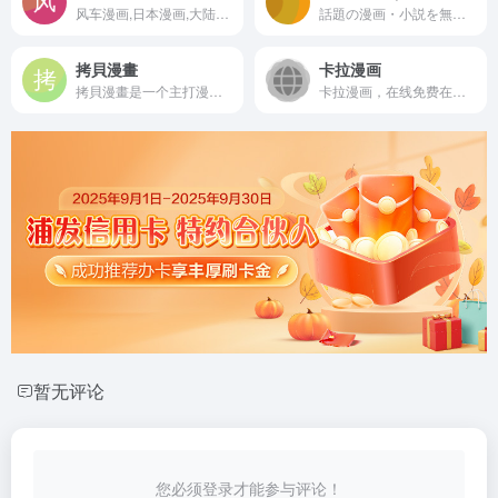
风车漫画,日本漫画,大陆漫画,韩国漫画,欧美漫画,好漫画,为看漫画的人而生。热门漫画：火影忍者、海贼王、死神、一拳超人、古惑仔、山海逆战等
話題の漫画・小説を無料で読むならピッコマで！アニメ・ドラマ化のコミックからオリジナル連載作品まで毎日楽しめる。恋愛・ドラマ・ホラー・ミステリー・ファンタジー・アクション・スポーツ・日常・TL・BLなど豊富なラインナップを多数待てば無料で配信中！
拷貝漫畫
卡拉漫画
拷貝漫畫是一个主打漫画资源复制 / 迁移、辅助漫画创作与资源管理的工具类网站
卡拉漫画，在线免费在线看漫画网站，好看的漫画在线免费下拉阅读，每天及时更新最新国漫、日漫、欧美漫画、韩漫等漫画，是漫迷们值得收藏的漫画之家。
暂无评论
您必须登录才能参与评论！