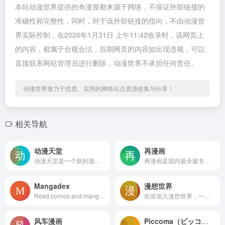
本站动漫世界提供的奇漫屋都来源于网络，不保证外部链接的
准确性和完整性，同时，对于该外部链接的指向，不由动漫世
界实际控制，在2026年1月31日 上午11:42收录时，该网页上
的内容，都属于合规合法，后期网页的内容如出现违规，可以
直接联系网站管理员进行删除，动漫世界不承担任何责任。
动漫世界致力于优质、实用的网络站点资源收集与分享！
相关导航
动漫天堂
再漫画
动漫天堂是一个新的漫画书阅读器，其中包含许多新漫画，因此用户可以选择新的漫画书阅读器，所有最新和最美丽的漫画都为用户共享，在这里可以免费下载感兴趣的作品，用户可以随时关注，而不会因为更新慢看不到喜欢的漫画。
再漫画是国内最全最专业的在线漫画、原创漫画、最好看的动漫网站，每周更新各种原创漫画、日本动漫，动画片大全、漫画大全、好看的漫画尽在再漫画漫画网 随时随地看漫画。
Mangadex
漫想世界
Read comics and manga online at MangaDex, with high quality images and support creators and translators!
欢迎加入漫想世界，一个为热爱漫画创作的你精心打造的二次元动漫创作社区。体验零门槛的漫画编辑器，捏脸换装神器，分享你的独特作品，互动交流，激发创作灵感。快来讲述你的故事，找到志同道合的朋友，探索丰富多样的二次元世界！
风车漫画
​​Piccoma（ピッコマ）​​