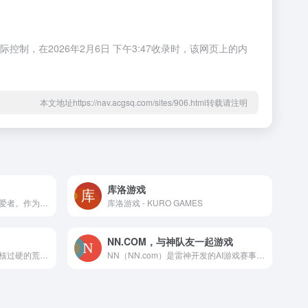
，在2026年2月6日 下午3:47收录时，该网页上的内
本文地址https://nav.acgsq.com/sites/906.html转载请注明
库洛游戏
我和你一样，我们都是游戏热爱者。作为网易官方游戏平台，发烧游戏将持续为你提供高品质游戏产品。已上线了《哈利波特：魔法觉醒》、《七日世界》、《我的世界》、《泰亚史诗》等。
库洛游戏 - KURO GAMES
NN.COM，与神队友一起游戏
香肠派对手游是外形搞怪但内核过硬的荒岛特训射击生存游戏。 64km ²的大地图，有城镇，有野点，有树丛，有草丛，每局支持100名玩家对战。 超硬核射击体验，逼真的后坐力算法，真实的弹道物理计算，目前手感最好驾驶体验。
NN（NN.com）是雷神开发的AI游戏赛事语音社区，具备AI全球专线网络加速能力和主流游戏线上赛事组织能力，连接全球不同国家地区用户一起线上游戏赛事，共同传播游戏文化和乐趣。