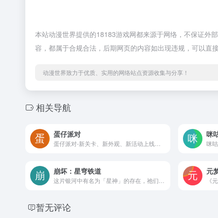
本站动漫世界提供的18183游戏网都来源于网络，不保证外部
容，都属于合规合法，后期网页的内容如出现违规，可以直
动漫世界致力于优质、实用的网络站点资源收集与分享！
相关导航
蛋仔派对
咪
蛋仔派对-新关卡、新外观、新活动上线，一起探索开满蔷薇的神秘古堡！
崩坏：星穹铁道
元
这片银河中有名为「星神」的存在，祂们造就现实，抹消星辰，在无数「世界」中留下祂们的痕迹。你——一名特殊的旅客，将与继承「开拓」意志的同伴一起，乘坐星穹列车穿越银河，沿着某位「星神」曾经所行之途前进。你将由此探索新的文明，结识新的伙伴，在无数光怪陆离的「世界」与「世界」之间展开新的冒险。所有你想知道的，都将在群星中找到答案。那么，准备好开始这段「开拓」之旅了吗？
暂无评论