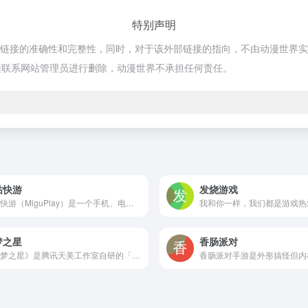
特别声明
链接的准确性和完整性，同时，对于该外部链接的指向，不由动漫世界实际控制
接联系网站管理员进行删除，动漫世界不承担任何责任。
咕快游
发烧游戏
咪咕快游（MiguPlay）是一个手机、电脑、电视机顶盒三端互通的云游戏平台。玩家可免费畅玩海量精品游戏，千余款3A主机/PC大作及高品质手游免下载免安装，即点即玩。
梦之星
香肠派对
《元梦之星》是腾讯天美工作室自研的「轻松社交派对游戏」。来轻松社交派对游戏《元梦之星》，组队星朋友，体验独创关卡和整活道具，超多IP联动，轻松共创星世界地图！