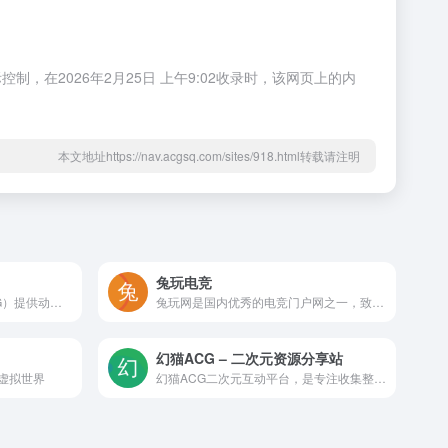
在2026年2月25日 上午9:02收录时，该网页上的内
本文地址https://nav.acgsq.com/sites/918.html转载请注明
兔玩电竞
动漫国字幕组（DMGUO.ORG）提供动漫字幕翻译、新番资源发布、字幕组交流及相关ACG（动画、漫画、游戏）内容分享。
兔玩网是国内优秀的电竞门户网之一，致力于向玩家提供高品质的电竞赛事报道，呈现优质的电竞视频、资讯、干货等内容，让喜爱电子竞技的玩家时时了解各类电竞游戏的最新内容。
幻猫ACG – 二次元资源分享站
的虚拟世界
幻猫ACG二次元互动平台，是专注收集整理发布各类番剧，动画以及ACG萌图、绘师画集和Cosplay、动漫资讯等二次元相关的综合性资源网站，为所有热爱宅文化的朋友带来更优质的内容体验！