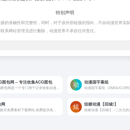
特别声明
的准确性和完整性，同时，对于该外部链接的指向，不由动漫世界实际控制，
接联系网站管理员进行删除，动漫世界不承担任何责任。
G图包网 – 专注收集ACG图包
动漫国字幕组
ACG图包网是一个专门用于记录收集动漫图包、原画大神作品以及游戏、漫画与原画教程内容。各位喜欢收藏图片以及学习绘画技法的朋友快来。
给网
炫稷动漫【回城!】
数字娱乐免费素材下载网站,免费提供免费的音效配乐|3D模型|视频|游戏素材资源下载。
炫稷动漫【回城!】--二次元