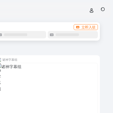
立即入驻
诸神字幕组