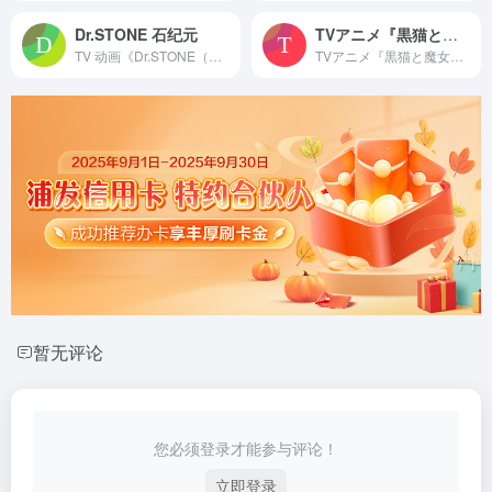
Dr.STONE 石纪元
TVアニメ『黒猫と魔女の教室』公式サイト
TV 动画《Dr.STONE（石纪元）》系列官方综合官网，归入「番剧官站 /anime official sites」
TVアニメ『黒猫と魔女の教室』2026年4月12日よりCBC/TBS系全国28局ネット「アガルアニメ」枠（日曜夜11時30分～）放送開始！
暂无评论
您必须登录才能参与评论！
立即登录