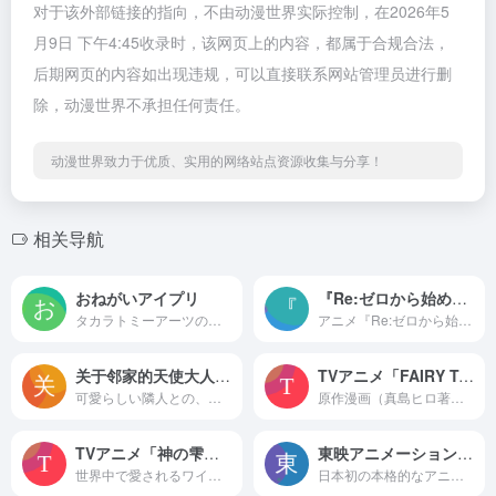
对于该外部链接的指向，不由动漫世界实际控制，在2026年5
月9日 下午4:45收录时，该网页上的内容，都属于合规合法，
后期网页的内容如出现违规，可以直接联系网站管理员进行删
除，动漫世界不承担任何责任。
动漫世界致力于优质、实用的网络站点资源收集与分享！
相关导航
おねがいアイプリ
『Re:ゼロから始める異世界生活』アニメーションポータル
タカラトミーアーツの「おねがいアイプリ」公式サイト。ゲーム、グッズなどの情報を紹介！
アニメ『Re:ゼロから始める異世界生活』ポータルサイト。3rd season2024年10月より放送開始！
关于邻家的天使大人不知不觉把我惯成了废人这档子事 官网
TVアニメ「FAIRY TAIL」ファイナルシリーズ 公式サイト
可愛らしい隣人との、甘くて焦れったい恋の物語。佐伯さん原作のラブストーリーがアニメ化決定！
原作漫画（真島ヒロ著）が累計6000万部を超え、世界中で愛さている大人気魔法バトルファンタジー「FAIRY TAIL」のTVアニメ公式サイト。監督:石平信司、アニメーション制作:A-1 Pictures/ブリッジが贈るTVアニメシリーズが、いよいよ最終章へ突入！
TVアニメ「神の雫」公式サイト
東映アニメーションの公式ホームページ
世界中で愛されるワイン漫画の金字塔 満を持してついにアニメ化！TVアニメ「神の雫」2026年 放送・配信予定!!
日本初の本格的なアニメーション製作会社(1956年創立)である東映アニメーション株式会社。 「プリキュア」「ワンピース」「ドラゴンボール」「おしりたんてい」「銭天堂」「逃走中」「ガールズバンドクライ」等のアニメ作品。 映画・テレビ・配信等の作品情報・お知らせ・グッズ・イベント・企業サイト・採用情報・公式YouTube/配信など。