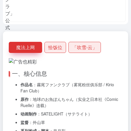
魔法上网
恰饭位
「吹雪-云」
一、核心信息
作品名
：霧尾ファンクラブ（雾尾粉丝俱乐部 / Kirio
Fan Club）
原作
：地球のお魚ぽんちゃん（实业之日本社《Comic
Ruelle》连载）
动画制作
：SATELIGHT（サテライト）
监督
：外山草
系列构成・脚本
：皐月彩