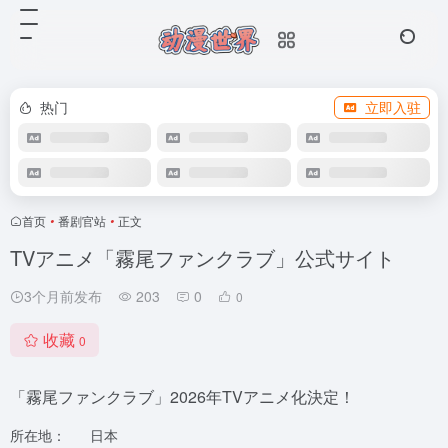
热门
立即入驻
首页
•
番剧官站
•
正文
TVアニメ「霧尾ファンクラブ」公式サイト
3个月前发布
203
0
0
收藏
0
「霧尾ファンクラブ」2026年TVアニメ化決定！
所在地：
日本