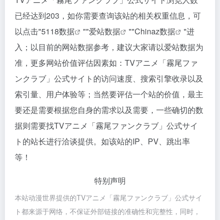
已经达到203，如你需要查询该站的相关权重信息，可
以点击"
5118数据
""
爱站数据
""
Chinaz数据
"进
入；以目前的网站数据参考，建议大家请以爱站数据为
准，更多网站价值评估因素如：TVアニメ「霧尾ファ
ンクラブ」公式サイト的访问速度、搜索引擎收录以及
索引量、用户体验等；当然要评估一个站的价值，最主
要还是需要根据您自身的需求以及需要，一些确切的数
据则需要找TVアニメ「霧尾ファンクラブ」公式サイ
ト的站长进行洽谈提供。如该站的IP、PV、跳出率
等！
特别声明
本站动漫世界提供的TVアニメ「霧尾ファンクラブ」公式サイ
ト都来源于网络，不保证外部链接的准确性和完整性，同时，