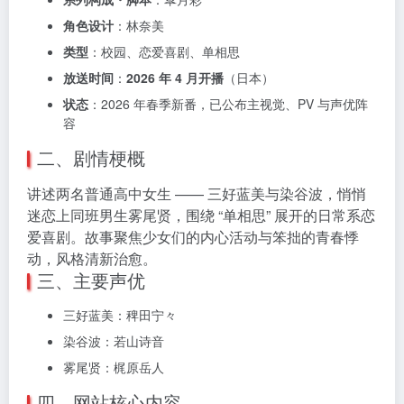
角色设计
：林奈美
类型
：校园、恋爱喜剧、单相思
放送时间
：
2026 年 4 月开播
（日本）
状态
：2026 年春季新番，已公布主视觉、PV 与声优阵
容
二、剧情梗概
讲述两名普通高中女生 —— 三好蓝美与染谷波，悄悄
迷恋上同班男生雾尾贤，围绕 “单相思” 展开的日常系恋
爱喜剧。故事聚焦少女们的内心活动与笨拙的青春悸
动，风格清新治愈。
三、主要声优
三好蓝美：稗田宁々
染谷波：若山诗音
雾尾贤：梶原岳人
四、网站核心内容