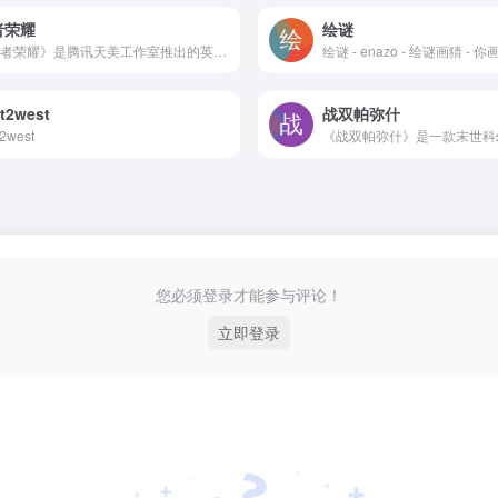
者荣耀
绘谜
《王者荣耀》是腾讯天美工作室推出的英雄竞技手游，不是一个人的王者，而是团队的荣耀！5v5王者峡谷PVP对战，领略英雄竞技的酣畅淋漓！丰富的游戏模式等你参与，体验突破传统、英雄竞技新形态！
t2west
战双帕弥什
t2west
您必须登录才能参与评论！
立即登录