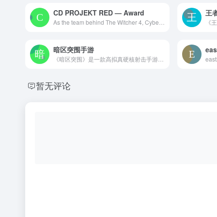
CD PROJEKT RED — Award
王
As the team behind The Witcher 4, Cyberpunk 2077, and The Witcher 3: Wild Hunt, we create revolutionary RPGs with memorable stories that inspire gamers.
暗区突围手游
eas
《暗区突围》是一款高拟真硬核射击手游，打造了全新的沉浸式暗区战局体验！这是一个充满未知和危险的战局，有着高自由度的战术策略性，成功从暗区撤离是你的最终目标。你可以全装上阵搜刮战利品享受满载而归，也可能在下一秒被人埋伏一无所有。 倒计时已经开始，做好准备，务必小心，因为，这将是一场硬仗！
eas
暂无评论