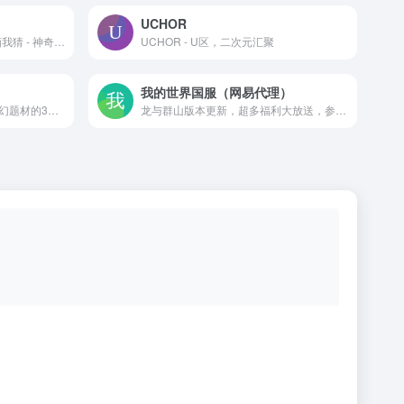
UCHOR
绘谜 - enazo - 绘谜画猜 - 你画我猜 - 神奇海螺试验场
UCHOR - U区，二次元汇聚
我的世界国服（网易代理）
《战双帕弥什》是一款末世科幻题材的3D动作手游。您在游戏中将化身为指挥官，带领人类最后的希望——仿生人形「构造体」，共同对抗被「帕弥什」病毒感染的机械大军。
龙与群山版本更新，超多福利大放送，参与主题季活动领取海量绿宝石，更有福利皮肤登录即送！模组秋季焕新，海量内容优化升级，存档管理更便捷；冰火大陆开放探索，完成任务解锁节点，邂逅角色决定未来命运；光之女骑士携炽焰降临，裁决之战一触即发；本地联机全面优化，新增多人游戏设置，好友联机更加便捷；租赁服加模组功能（暂定名：我的山头）测试即将上线，与好友共筑欢乐家园。