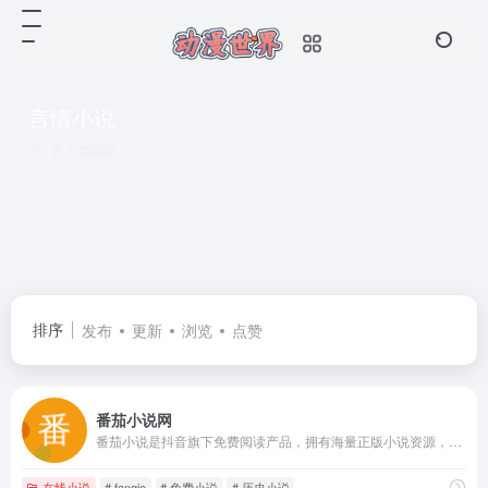
言情小说
共 6 篇网址
排序
发布
更新
浏览
点赞
番茄小说网
番茄小说是抖音旗下免费阅读产品，拥有海量正版小说资源，支持听书畅读，提供书荒广场、优质书圈社区，推广优秀原创网络小说文学，全方位满足读者需求。番茄小说网提供玄幻小说,武侠小说,原创小说,网游小说,都市小说,言情小说,青春小说,历史小说,军事小说,网游小说,科幻小说,恐怖小说,首发小说,最新章节免费小说,热门小说,精品小说,好看小说,小说连载,小说排行榜,小说在线阅读,小说下载
在线小说
# fanqie
# 免费小说
# 历史小说