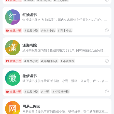
红袖读书
红袖读书又名“红袖添香”，国内知名网络文学原创小说门户。书城拥有海量完结全本小说，每日更新言情、都市、耽美、穿越、官场、重生、玄幻、女尊等小说的连载最新章节，定期发布阅读小说排行榜单，听有声小说推荐下载『红袖读书APP』。
在线小说
# 免费小说
# 全本小说
# 完本小说
潇湘书院
潇湘书院是国内知名原创网络文学门户, 拥有海量的女生完结全本小说作品, 提供热门小说排行榜免费在线阅读, 每日更新言情、都市、穿越、青春、悬疑等作品连载。
在线小说
# 免费小说
# 好看的小说
# 小说推荐
微信读书
微信读书提供海量正版书籍、小说、漫画、公众号、听书，多设备同步实现跨屏阅读。与微信好友一起发现更多精品好书，随时交流感想，让阅读不再孤独。
在线小说
# 免费小说
# 小说
# 小说排行榜
网易云阅读
网易云阅读提供丰富的原创小说、畅销好书、热门新闻和文章免费在线阅读和下载。包括文学、传记、艺术、经济管理，官场小说、都市小说、言情小说，热血漫画，旅游、电影杂志等。手机上支持Android、iPhone、iPad、Android Pad、Windows Phone、Windows8等多平台免费下载！