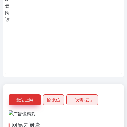
魔法上网
恰饭位
「吹雪-云」
网易云阅读