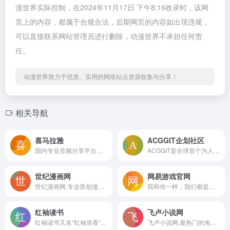
漫世界实际控制，在2024年11月17日 下午8:16收录时，该网
页上的内容，都属于合规合法，后期网页的内容如出现违规，
可以直接联系网站管理员进行删除，动漫世界不承担任何责
任。
动漫世界致力于优质、实用的网络站点资源收集与分享！
相关导航
喜马拉雅
ACGGIT企划社区
国内专业音频分享平台，随时随地，听我想听！4亿用户选择的在线音频平台。马东、郭德纲、吴晓波等20多万大咖入驻，1亿多条原创有声内容覆盖有声书、儿童、相声评书、财经新闻、音乐等328类。
ACGGIT是全球首个为人类动画师创建的开源社区网站
世纪漫画网
网易游戏官网
世纪漫画网,专业原创漫画网站,提供最新少年,少女,耽美,后宫,热血,校园,推理,恐怖等漫画大全免费阅读,是最好看的在线漫画网。看漫画,就上世纪漫画网
我和你一样，我们都是游戏热爱者。网易在线游戏自主研发运营多款在线游戏，包括《大话西游Ⅱ》、《梦幻西游2》、《新大话西游3 》、《武魂》、《天下3》、《大唐无双2》、《倩女幽魂2》、《新飞飞》等。网易游戏 在中国MMORPG游戏市场保持领先地位。
红袖读书
飞卢小说网
红袖读书又名“红袖添香”，国内知名网络文学原创小说门户。书城拥有海量完结全本小说，每日更新言情、都市、耽美、穿越、官场、重生、玄幻、女尊等小说的连载最新章节，定期发布阅读小说排行榜单，听有声小说推荐下载『红袖读书APP』。
飞卢小说网,最热门的免费小说网站,提供都市小说、玄幻小说、穿越小说、言情小说、同人小说等免费小说在线阅读与下载。大神小说齐聚飞卢,每日万字更新。