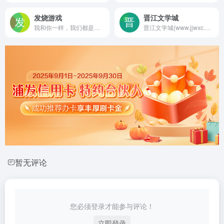
发烧游戏
晋江文学城
我和你一样，我们都是游戏热爱者。作为网易官方游戏平台，发烧游戏将持续为你提供高品质游戏产品。已上线了《哈利波特：魔法觉醒》、《七日世界》、《我的世界》、《泰亚史诗》等。
晋江文学城(www.jjwxc.net)创立于2003年8月，是具备相当规模女性网络文学原创基地。站内作品题材多样，包括原创言情小说、都市小说、奇幻小说、纯爱小说、百合小说、轻小说以及衍生小说等，已诞生出《花千骨》《知否？知否？应是绿肥红瘦》《何以笙箫默》等上百部热门影视剧作品。晋江文学城已经从一个简单的文学爱好者集散地快速且稳健地成长为行业内的翘楚。
暂无评论
您必须登录才能参与评论！
立即登录