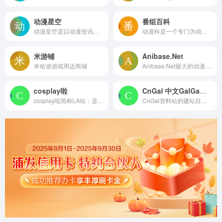
动漫星空
番组百科
动漫星空是以动漫资讯、动漫壁纸、动漫音乐、动漫周边产品等内容为主打的综合动漫门户。并有热门新番提供在线播放，以及各类动漫排行榜便于动漫爱好者查询阅读，除此之外还有各类热门新番的动漫专区供爱好者集中讨论、阅读。
动漫科是一个专门为动漫爱好者设计的以收藏和整理形式展示的网站，站内有每部动画的详细信息以及截图/视频预览等功能。————欢迎使用番组百科之动漫科！
米游铺
Anibase.Net
米哈游游戏周边商城
Anibase.Net最大的动漫社区，在这里你可以分享你的热情，并帮助你结交来自世界各地的朋友，包括日本、台湾、美国、中国大陆、墨西哥等！已经有超过一亿人到访。社区成员来自世界各地，你会遇到许多不熟悉的语言。这很正常，因为我也有同样的经历。
cosplay啦
CnGal 中文GalGame资料站
cosplay啦简称LA站：是一个cosplay一站式综合网站，名coser孵化，cos社团建。cosplay啦竭诚为您提供二次元服务。
CnGal资料站的建站目的是收集，索引国产gal及中文化galgame资料、文章、攻略，为galgame同好们提供方便。