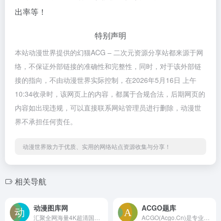
出率等！
特别声明
本站动漫世界提供的幻猫ACG – 二次元资源分享站都来源于网
络，不保证外部链接的准确性和完整性，同时，对于该外部链
接的指向，不由动漫世界实际控制，在2026年5月16日 上午
10:34收录时，该网页上的内容，都属于合规合法，后期网页的
内容如出现违规，可以直接联系网站管理员进行删除，动漫世
界不承担任何责任。
动漫世界致力于优质、实用的网络站点资源收集与分享！
相关导航
动漫图库网
ACGO题库
汇聚全网海量4K超清国漫壁纸与AI绘画国漫女神动漫壁纸！每日更新、完美世界、斗罗大陆、斗破苍穹、遮天、仙逆、沧元图、云深不知梦、克金玩家、神国之上等80多部热门国漫，涵盖萧薰儿、火灵儿、月婵、清漪、云望舒、云曦、赵襄儿、小医仙、陆嫁嫁、林紫玥、等经典角色的AI绘画国漫女神壁纸
ACGO(Acgo.Cn)是专业的编程算法训练平台，ACGO致力于为参加CSP-J/S、GESP、NOIP、NOI、ACM的选手提供清爽、快捷的编程体验。适合初级小白C++编程入门训练，包含CSP入门级提高级赛前集训、提高组普及组训练，ACM区域赛前多校训练营，是学习NOIP等竞赛时理想的网站。