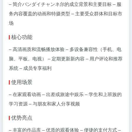
– 简介バンダイチャンネ尔的成立背景和主要目标 – 服
务内容覆盖的动画和特摄类型 – 主要受众群体和目标市
场
核心功能
– 高清画质和流畅播放体验 – 多设备兼容性（手机、电
脑、平板、电视） – 定期更新新内容 – 用户评论和推荐
系统 – 成员专享福利
使用场景
– 在家观看动画 – 出差或旅途中娱乐 – 学生和上班族的
学习资源 – 与朋友和家人分享视频
优势亮点
– 丰富的作品库 – 优质的观看体验 – 便捷的支付方式 –