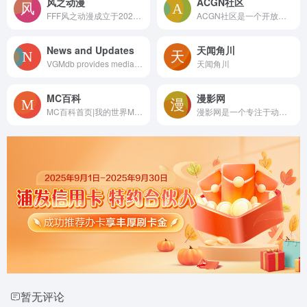
风之动漫
ACGN社区
FFF风之动漫成立于2020年,是一个在为大中华区动漫爱好者分享动漫、游戏、轻小说等的多次元动漫站点。
ACGN社区是一个开放的二次元动漫资源论坛网站，收录了热门的二次元动漫资源，为二次元爱好者提供了一个分享、阅读、讨论的平台。在这里，你可以和其他二次元爱好者一起分享你的喜好，交流你的想法，感受二次元世界的精彩。
News and Updates
天闻角川
VGMdb provides media, tracklist and artist information for video game soundtracks and anime music.
天闻角川
MC百科
漫影网
MC百科首页|我的世界MOD百科，提供Minecraft(我的世界)MOD(模组)物品资料介绍教程攻略和MOD下载。
漫影网是一个专注于动漫影视资讯与分享的平台，致力于为广大ACG（动画、漫画、游戏）爱好者提供有趣的二次元资讯。无论是新番动态、经典回顾，还是周边产品、行业热点，漫影网都能满足您的需求。
暂无评论