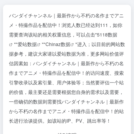
バンダイチャンネル｜最新作から不朽の名作までアニ
メ・特撮作品を配信中！浏览人数已经达到111，如你
需要查询该站的相关权重信息，可以点击"
5118数据
""
爱站数据
""
Chinaz数据
"进入；以目前的网站数
据参考，建议大家请以爱站数据为准，更多网站价值评
估因素如：バンダイチャンネル｜最新作から不朽の名
作までアニメ・特撮作品を配信中！的访问速度、搜索
引擎收录以及索引量、用户体验等；当然要评估一个站
的价值，最主要还是需要根据您自身的需求以及需要，
一些确切的数据则需要找バンダイチャンネル｜最新作
から不朽の名作までアニメ・特撮作品を配信中！的站
长进行洽谈提供。如该站的IP、PV、跳出率等！