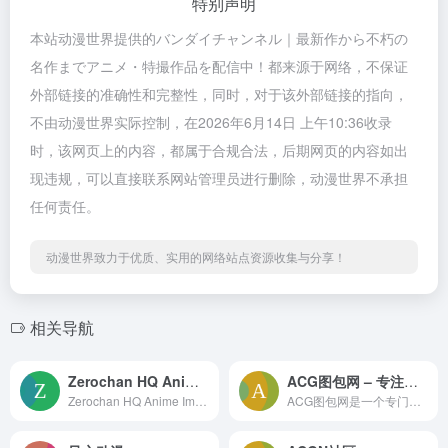
特别声明
本站动漫世界提供的バンダイチャンネル｜最新作から不朽の
名作までアニメ・特撮作品を配信中！都来源于网络，不保证
外部链接的准确性和完整性，同时，对于该外部链接的指向，
不由动漫世界实际控制，在2026年6月14日 上午10:36收录
时，该网页上的内容，都属于合规合法，后期网页的内容如出
现违规，可以直接联系网站管理员进行删除，动漫世界不承担
任何责任。
动漫世界致力于优质、实用的网络站点资源收集与分享！
相关导航
Zerochan HQ Anime Imageboard
ACG图包网 – 专注收集ACG图包
Zerochan HQ Anime Imageboard
ACG图包网是一个专门用于记录收集动漫图包、原画大神作品以及游戏、漫画与原画教程内容。各位喜欢收藏图片以及学习绘画技法的朋友快来。