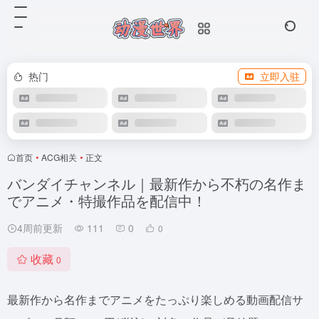
热门
立即入驻
首页
•
ACG相关
•
正文
バンダイチャンネル｜最新作から不朽の名作ま
でアニメ・特撮作品を配信中！
4周前更新
111
0
0
收藏
0
最新作から名作までアニメをたっぷり楽しめる動画配信サ