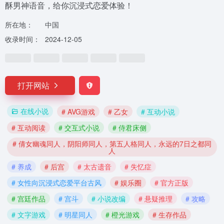
酥男神语音，给你沉浸式恋爱体验！
所在地：
中国
收录时间：
2024-12-05
打开网站
在线小说
# AVG游戏
# 乙女
# 互动小说
# 互动阅读
# 交互式小说
# 侍君床侧
# 倩女幽魂同人，阴阳师同人，第五人格同人，永远的7日之都同
人
# 养成
# 后宫
# 太古遗音
# 失忆症
# 女性向沉浸式恋爱平台古风
# 娱乐圈
# 官方正版
# 宫廷作品
# 宫斗
# 小说改编
# 悬疑推理
# 攻略
# 文字游戏
# 明星同人
# 橙光游戏
# 生存作品