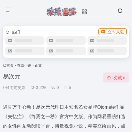
热门
立即入驻
首页
•
在线小说
•
正文
易次元
收藏
0
4周前更新
3,226
0
0
遇见万千心动！易次元代理日本知名乙女品牌Otomate作品
《失忆症》《终焉之一秒》官方中文版。作为网易重磅打造
的女性向互动阅读平台，海量视觉小说，精美立绘画风，甜