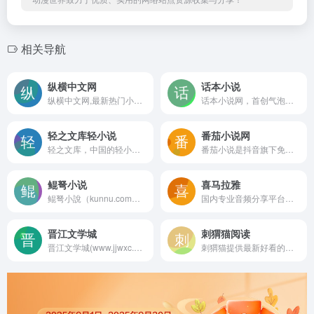
相关导航
纵横中文网
话本小说
纵横中文网,最新热门小说网站,提供玄幻奇幻小说、武侠仙侠小说、原创小说、网游小说、都市小说、言情小说、青春小说、科幻小说等首发小说,最新章节在线阅读。大神作品齐聚纵横,最新章节每日更新。
话本小说网，首创气泡对话小说，定义小说新模式，读小说就像聊天一样轻松有趣！言情小说、玄幻小说、都市小说、同人小说、校园小说、鬼故事等应有尽有。高品质移动创作社区，手机写小说更方便。
轻之文库轻小说
番茄小说网
轻之文库，中国的轻小说文库。让我们在二次元的世界里一同创作有趣的故事！定期举办轻小说新人赏，提供APP下载。
番茄小说是抖音旗下免费阅读产品，拥有海量正版小说资源，支持听书畅读，提供书荒广场、优质书圈社区，推广优秀原创网络小说文学，全方位满足读者需求。番茄小说网提供玄幻小说,武侠小说,原创小说,网游小说,都市小说,言情小说,青春小说,历史小说,军事小说,网游小说,科幻小说,恐怖小说,首发小说,最新章节免费小说,热门小说,精品小说,好看小说,小说连载,小说排行榜,小说在线阅读,小说下载
鲲弩小说
喜马拉雅
鲲弩小說（kunnu.com），一個簡約小說線上閱讀網站，希望隨時隨地帶給您美妙閱讀時光。
国内专业音频分享平台，随时随地，听我想听！4亿用户选择的在线音频平台。马东、郭德纲、吴晓波等20多万大咖入驻，1亿多条原创有声内容覆盖有声书、儿童、相声评书、财经新闻、音乐等328类。
晋江文学城
刺猬猫阅读
晋江文学城(www.jjwxc.net)创立于2003年8月，是具备相当规模女性网络文学原创基地。站内作品题材多样，包括原创言情小说、都市小说、奇幻小说、纯爱小说、百合小说、轻小说以及衍生小说等，已诞生出《花千骨》《知否？知否？应是绿肥红瘦》《何以笙箫默》等上百部热门影视剧作品。晋江文学城已经从一个简单的文学爱好者集散地快速且稳健地成长为行业内的翘楚。
刺猬猫提供最新好看的全本二次元穿越，娘化百合，各种萌化后宫小说在线阅读，综漫小说，动漫小说，火影小说，海贼小说，动漫同人