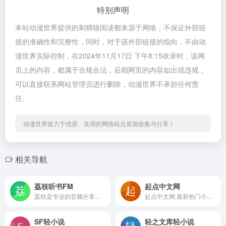
特别声明
本站动漫世界提供的刺猬猫阅读都来源于网络，不保证外部链
接的准确性和完整性，同时，对于该外部链接的指向，不由动
漫世界实际控制，在2024年11月17日 下午8:15收录时，该网
页上的内容，都属于合规合法，后期网页的内容如出现违规，
可以直接联系网站管理员进行删除，动漫世界不承担任何责
任。
动漫世界致力于优质、实用的网络站点资源收集与分享！
相关导航
荔枝听书FM
起点中文网
荔枝是专业的音频分享平台,汇集了听音乐,英语,睡前故事,儿童故事,有声小说,相声段子,历史人文,有声书等数亿条音频,超过2亿用户选择的网络FM,随时随地，想听就听，你喜爱的音频尽在荔枝。
起点中文网,最新热门小说网站，提供玄幻小说、武侠小说、原创小说、网游小说、都市小说、言情小说、青春小说、科幻小说等首发小说,最新章节在线阅读。更多精彩尽在起点中文网小说网。
SF轻小说
轻之文库轻小说