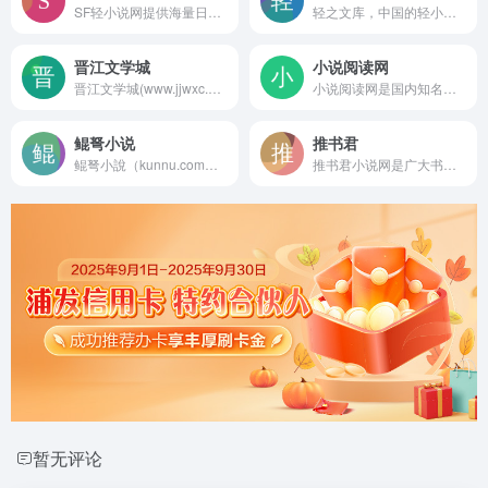
SF轻小说网提供海量日本轻小说,国产轻小说,动漫小说,轻小说TXT下载,轻小说在线阅读,
轻之文库，中国的轻小说文库。让我们在二次元的世界里一同创作有趣的故事！定期举办轻小说新人赏，提供APP下载。
晋江文学城
小说阅读网
晋江文学城(www.jjwxc.net)创立于2003年8月，是具备相当规模女性网络文学原创基地。站内作品题材多样，包括原创言情小说、都市小说、奇幻小说、纯爱小说、百合小说、轻小说以及衍生小说等，已诞生出《花千骨》《知否？知否？应是绿肥红瘦》《何以笙箫默》等上百部热门影视剧作品。晋江文学城已经从一个简单的文学爱好者集散地快速且稳健地成长为行业内的翘楚。
小说阅读网是国内知名原创网络文学门户，拥有海量好看的免费全本小说，提供原创小说和畅销出版书籍的在线阅读和下载，每日更新言情、校园、都市、耽美、穿越、官场、重生、玄幻、女尊、仙侠等小说连载，看小说就来小说阅读网！
鲲弩小说
推书君
鲲弩小說（kunnu.com），一個簡約小說線上閱讀網站，希望隨時隨地帶給您美妙閱讀時光。
推书君小说网是广大书友最值得收藏的免费小说阅读网，网站收录了当前最火热的免费小说，免费提供高质量的小说最新章节，是广大免费小说爱好者必备的小说阅读网。
暂无评论