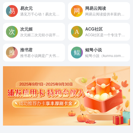
易次元
网易云阅读
遇见万千心动！易次元代理日本知名乙女品牌Otomate作品《失忆症》《终焉之一秒》官方中文版。作为网易重磅打造的女性向互动阅读平台，海量视觉小说，精美立绘画风，甜酥男神语音，给你沉浸式恋爱体验！
网易云阅读提供丰富的原创小说、畅销好书、热门新闻和文章免费在线阅读和下载。包括文学、传记、艺术、经济管理，官场小说、都市小说、言情小说，热血漫画，旅游、电影杂志等。手机上支持Android、iPhone、iPad、Android Pad、Windows Phone、Windows8等多平台免费下载！
次元姬
ACG社区
次元姬二次元轻小说平台，这里有丰富的二次元原创小说，有着浓郁的二次元氛围，在这里可以看小说,聊天,互动,创作,用二次元小说创造新世界。主推：刺猬猫，菠萝包等小说应有尽有。
ACG社区是一个专注于ACG文化的社区平台，汇集了大量的ACG爱好者。我们提供各种ACG相关的资源和服务，包括动漫、漫画、轻小说、游戏、音乐、cosplay等。在这里，你可以与其他ACG爱好者交流、分享、学习，一起探讨ACG文化的方方面面。
推书君
鲲弩小说
推书君小说网是广大书友最值得收藏的免费小说阅读网，网站收录了当前最火热的免费小说，免费提供高质量的小说最新章节，是广大免费小说爱好者必备的小说阅读网。
鲲弩小說（kunnu.com），一個簡約小說線上閱讀網站，希望隨時隨地帶給您美妙閱讀時光。