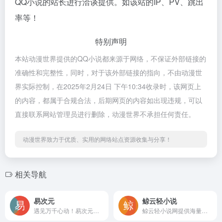
QQ小说的站长进行洽谈提供。如该站的IP、PV、跳出
率等！
特别声明
本站动漫世界提供的QQ小说都来源于网络，不保证外部链接的
准确性和完整性，同时，对于该外部链接的指向，不由动漫世
界实际控制，在2025年2月24日 下午10:34收录时，该网页上
的内容，都属于合规合法，后期网页的内容如出现违规，可以
直接联系网站管理员进行删除，动漫世界不承担任何责任。
动漫世界致力于优质、实用的网络站点资源收集与分享！
相关导航
易次元
鲸云轻小说
遇见万千心动！易次元代理日本知名乙女品牌Otomate作品《失忆症》《终焉之一秒》官方中文版。作为网易重磅打造的女性向互动阅读平台，海量视觉小说，精美立绘画风，甜酥男神语音，给你沉浸式恋爱体验！
鲸云轻小说网提供海量原创轻小说,海量免费小说阅读,新人作家提供免费鲸云学院指导,国产轻小说,动漫小说,轻小说TXT下载,轻小说在线阅读,免费小说阅读,二次元小说,异世界小说,恋爱小说,古风轻小说,机战轻小说