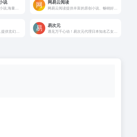
小说
网易云阅读
鲸云轻小说网提供海量原创轻小说,海量免费小说阅读,新人作家提供免费鲸云学院指导,国产轻小说,动漫小说,轻小说TXT下载,轻小说在线阅读,免费小说阅读,二次元小说,异世界小说,恋爱小说,古风轻小说,机战轻小说
网易云阅读提供丰富的原创小说、畅销好书、热门新闻和文章免费在线阅读和下载。包括文学、传记、艺术、经济管理，官场小说、都市小说、言情小说，热血漫画，旅游、电影杂志等。手机上支持Android、iPhone、iPad、Android Pad、Windows Phone、Windows8等多平台免费下载！
易次元
纵横中文网,最新热门小说网站,提供玄幻奇幻小说、武侠仙侠小说、原创小说、网游小说、都市小说、言情小说、青春小说、科幻小说等首发小说,最新章节在线阅读。大神作品齐聚纵横,最新章节每日更新。
遇见万千心动！易次元代理日本知名乙女品牌Otomate作品《失忆症》《终焉之一秒》官方中文版。作为网易重磅打造的女性向互动阅读平台，海量视觉小说，精美立绘画风，甜酥男神语音，给你沉浸式恋爱体验！