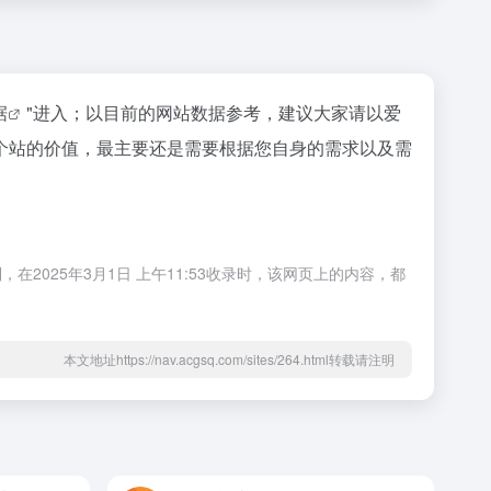
据
"进入；以目前的网站数据参考，建议大家请以爱
个站的价值，最主要还是需要根据您自身的需求以及需
025年3月1日 上午11:53收录时，该网页上的内容，都
本文地址https://nav.acgsq.com/sites/264.html转载请注明