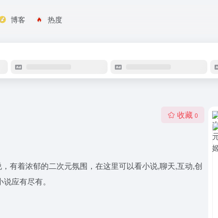
博客
热度
收藏
0
，有着浓郁的二次元氛围，在这里可以看小说,聊天,互动,创
小说应有尽有。