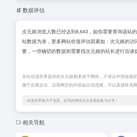
数据评估
次元姬浏览人数已经达到8,643，如你需要查询该站
站数据为准，更多网站价值评估因素如：次元姬的访
要，一些确切的数据则需要找次元姬的站长进行洽谈提
本站动漫世界提供的次元姬都来源于网络，不保证外部链接的准
属于合规合法，后期网页的内容如出现违规，可以直接联系
动漫世界致力于优质、实用的网络站点资源收集与分享！
相关导航