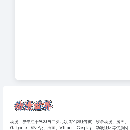
动漫世界专注于ACG与二次元领域的网址导航，收录动漫、漫画、
Galgame、轻小说、插画、VTuber、Cosplay、动漫社区等优质网