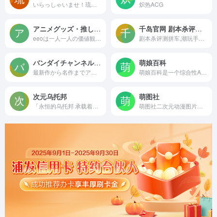
いらっしゃいませ！琉璃神社是一个分享ACG动漫同人作品的有爱社团,在这里你能找到很多欢乐。
炽热ACG
アニメグッズ・推し活情報の総合サイト｜eeo（イーオ）
千岛官网 剧本杀评测拼车
eeoは一人一人の価値観に合った「楽しむ機会」を提供し、豊かなライフスタイルの実現を目的にしたプラットフォームです。
剧本杀评测拼车,潮玩手办交易,谷圈扩列,卡牌、小卡交易,电玩卡带交易,千岛APP, 你的兴趣社区
バンダイチャンネル｜最新作から不朽の名作までアニメ・特撮作品を配信中！
萌娘百科
最新作から名作までアニメをたっぷり楽しめる動画配信サービス！月額1,100円(税込)で対象の作品が見放題！スマートフォン、パソコン、タブレット、テレビで大好きなアニメを楽しもう！
萌娘百科是一个综合性ACGN百科站点，旨在完整准确收录动画、漫画、游戏、文学相关内容，以及青少年间流行的事物。任何人都可自由编辑！
次元乌托邦
萌图社
「永恒的乌托邦 承载着我们所有的幻想」——定位偏二次元/幻想向社区。
萌图社二次元动漫图片分享交流