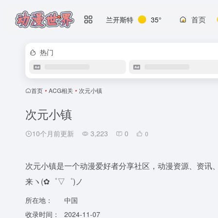
首页
兰开斯特
35°
热门
首页
•
ACG相关
•
次元小镇
次元小镇
10个月前更新
3,223
0
0
次元小镇是一个动漫爱好者分享社区，动漫资源、资讯、动
来ヽ(✿゜▽゜)ノ
所在地：
中国
收录时间：
2024-11-07