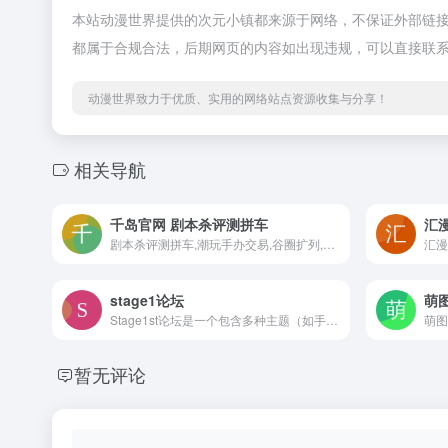
本站动漫世界提供的次元小镇都来源于网络，不保证外部链接的
都属于合规合法，后期网页的内容如出现违规，可以直接联
动漫世界致力于优质、实用的网络站点资源收集与分享！
相关导航
千岛官网 剧本杀评测拼车
汇
剧本杀评测拼车,潮玩手办交易,谷圈扩列,卡牌、小卡交易,电玩卡带交易,千岛APP, 你的兴趣社区
stage1论坛
萌
Stage1st论坛是一个包含多种主题（如手游页游、欧美动漫、模玩手办、游戏论坛、动漫论坛、影视论坛、PC数码等）的综合性论坛。
萌图
暂无评论