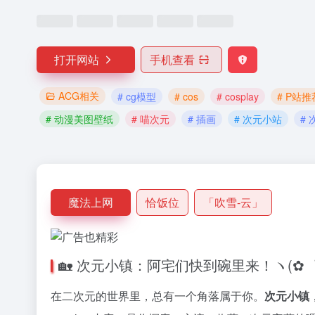
打开网站
手机查看
ACG相关
# cg模型
# cos
# cosplay
# P站推
# 动漫美图壁纸
# 喵次元
# 插画
# 次元小站
#
魔法上网
恰饭位
「吹雪-云」
🏡 次元小镇：阿宅们快到碗里来！ヽ(✿
在二次元的世界里，总有一个角落属于你。
次元小镇