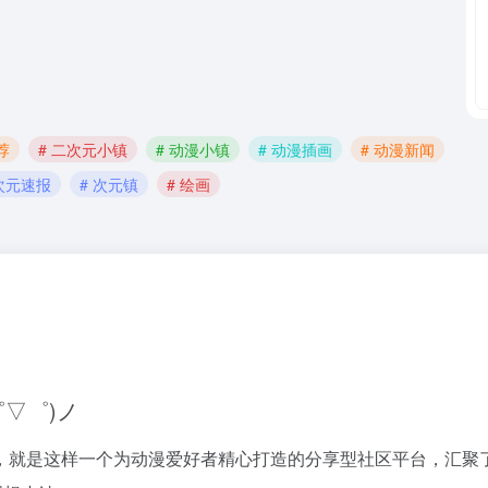
荐
# 二次元小镇
# 动漫小镇
# 动漫插画
# 动漫新闻
 次元速报
# 次元镇
# 绘画
゜▽゜)ノ
，就是这样一个为动漫爱好者精心打造的分享型社区平台，汇聚