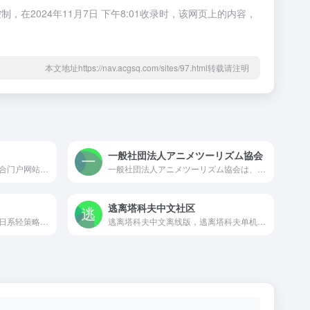
2024年11月7日 下午8:01收录时，该网页上的内容，
本文地址https://nav.acgsq.com/sites/97.html转载请注明
一般社団法人アニメツーリズム協会
漫域是中国第一大专业动漫综合门户网站。漫域提供最新的动漫资讯和动漫行业数据报告，为动漫爱好者打造最及时的新番动漫画播报平台，同时还为动漫从业人员、企业家和投资顾问提供最权威的动漫行业数据分析报告，漫域因专注而专业，因专业而卓越。第十二届中国国际动漫节，漫域网全程报道。
一般社団法人アニメツーリズム協会は、毎年『訪れてみたい日本のアニメ聖地88』を選定、オフィシャル化することで国内外に積極的な情報発信を行い、選定した地域にアニメ聖地88認定プレートとご朱印スタンプの設置を進めています。また、地域や企業、権利者、アニメファンの橋渡しとなってアニメ作品の世界観やキャラクターを公式に活用した商品、サービス、イベントの創出を促進し、さらなるインバウンドの増大や地域創生に貢献することを目指しています。
逃离塔科夫中文社区
《冒险小分队》是一款二次元日系轻策略少女养成卡牌游戏；玩家将穿越未来异界，消灭因为“深渊病毒”而发生变异的敌人，拯救世界。游戏中，玩家将会召唤数十位美少女卡牌，通过策略布阵、属性相克、角色养成等玩法，来取胜利。还有温泉系统、空艇宿舍等多个特色玩法，让冒险的同时，不失情调。史诗与想象，情感与牵绊，起伏的剧情和清新的画风，将带来梦幻冒险体验！
逃离塔科夫中文离线版，逃离塔科夫单机版，逃离塔科夫线上版交流平台